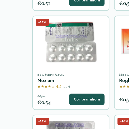
Comprar ahora
€0,51
€0,
−15%
ESOMEPRAZOL
MET
Nexium
Reg
★★★★☆ 4.5
★★★
(227)
€0,64
€0,
Comprar ahora
€0,54
−15%
−10%