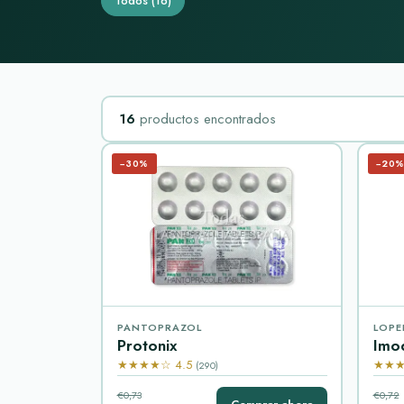
Todos
(16)
16
productos encontrados
−30%
−20
PANTOPRAZOL
LOPE
Protonix
Imo
★★★★☆ 4.5
★★★
(290)
€0,73
€0,72