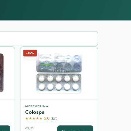
−15%
MEBEVERINA
Colospa
★★★★★ 5.0
(121)
€2,56