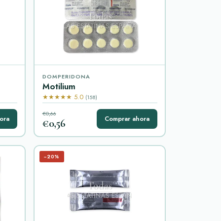
DOMPERIDONA
Motilium
★★★★★ 5.0
(158)
€0,66
ora
Comprar ahora
€0,56
−20%