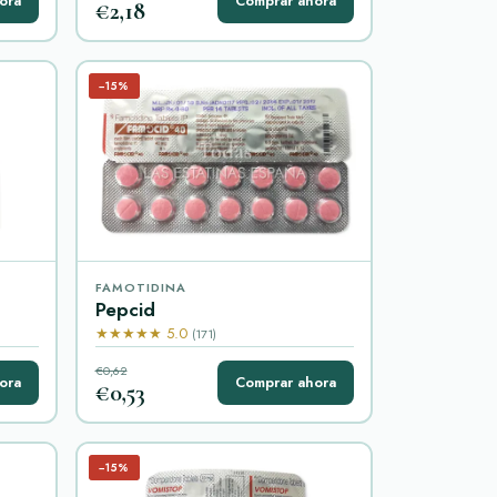
ora
Comprar ahora
€2,18
−15%
FAMOTIDINA
Pepcid
★★★★★ 5.0
(171)
€0,62
ora
Comprar ahora
€0,53
−15%