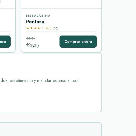
MESALAZINA
Pentasa
★★★★☆ 4.5
(80)
€2,84
ora
Comprar ahora
€2,27
cidez, estreñimiento y malestar estomacal, con
n esta categoría, hay varios medicamentos populares
eprazol, un inhibidor de la bomba de protones. Actúa
testinal y ayudar a mantener la remisión. Se