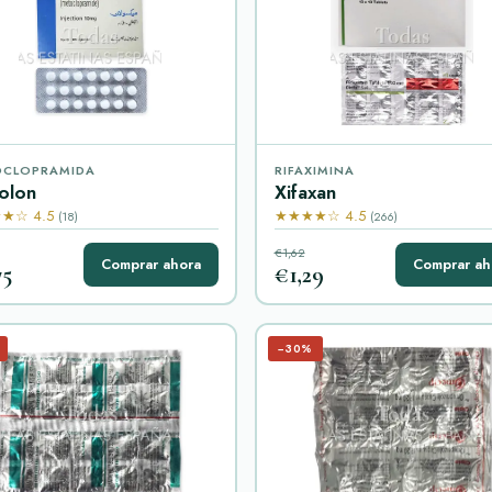
OCLOPRAMIDA
RIFAXIMINA
olon
Xifaxan
★☆ 4.5
★★★★☆ 4.5
(18)
(266)
€1,62
Comprar ahora
Comprar ah
75
€1,29
−30%