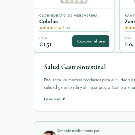
CLORHIDRATO DE MEBEVERINA
RANI
Colofac
Zan
★★★★☆ 4.5
★★★
(30)
€1,89
€0,48
Comprar ahora
€1,51
€0,
Salud Gastrointestinal
Encuentra los mejores productos para el cuidado y tr
calidad garantizada y al mejor precio. Compra ahora 
La salud gastrointestinal es fundamental para el bie
Leer más ▼
que ayudan a aliviar diferentes trastornos del sistema
Aciphex
es un medicamento utilizado para tratar el
reduciendo la producción de ácido en el estómago,
Revisado médicamente por
Asacol
contiene mesalazina, un antiinflamatorio que 