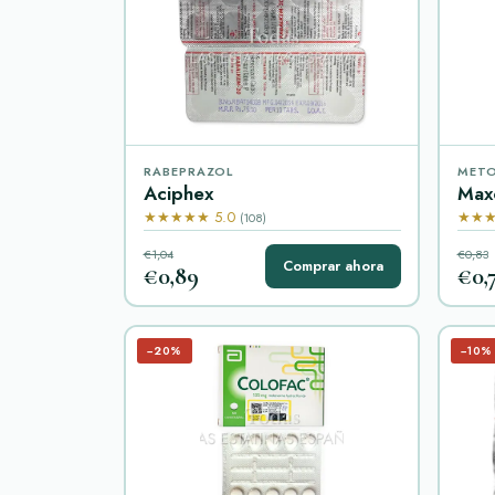
RABEPRAZOL
MET
Aciphex
Max
★★★★★ 5.0
★★★
(108)
€1,04
€0,83
Comprar ahora
€0,89
€0,
−20%
−10%