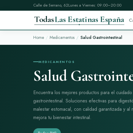
Calle de Serrano, 62
Lunes a Viernes: 09:00–20:00
Todas
Las Estatinas España
C
Home
Medicamentos
Salud Gastrointestinal
MEDICAMENTOS
Salud Gastrointe
Encuentra los mejores productos para el cuidado 
gastrointestinal. Soluciones efectivas para digest
malestar estomacal, con calidad garantizada y al
mejora tu bienestar intestinal.