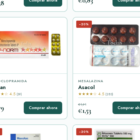
€0,83
Comprar ahora
Comprar ah
58
−20%
OCLOPRAMIDA
MESALAZINA
lan
Asacol
★☆ 4.5
★★★★☆ 4.5
(39)
(283)
€1,91
79
Comprar ahora
Comprar ah
€1,53
−20%