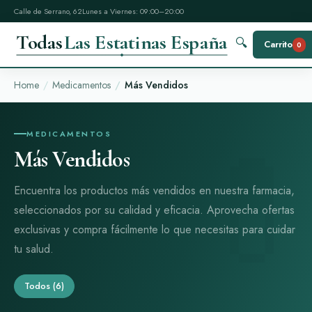
Calle de Serrano, 62
Lunes a Viernes: 09:00–20:00
Todas
Las Estatinas España
🔍
Carrito
0
Home
Medicamentos
Más Vendidos
MEDICAMENTOS
Más Vendidos
Encuentra los productos más vendidos en nuestra farmacia,
seleccionados por su calidad y eficacia. Aprovecha ofertas
exclusivas y compra fácilmente lo que necesitas para cuidar
tu salud.
Todos
(6)