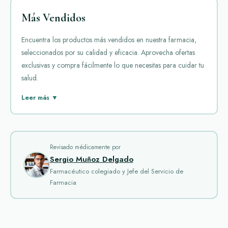
Más Vendidos
Encuentra los productos más vendidos en nuestra farmacia,
seleccionados por su calidad y eficacia. Aprovecha ofertas
exclusivas y compra fácilmente lo que necesitas para cuidar tu
salud.
En la categoría "Más Vendidos" de nuestra farmacia online,
Leer más ▼
destacamos medicamentos que han demostrado ser muy
populares entre los usuarios. Estos productos cuentan con una
gran demanda gracias a su eficacia y calidad. A continuación,
una reseña breve de los medicamentos que lideran esta
Revisado médicamente por
Sergio Muñoz Delgado
sección.
Farmacéutico colegiado y Jefe del Servicio de
Cialis
es uno de los medicamentos más vendidos para tratar
Farmacia
la disfunción eréctil. Su principio activo, tadalafil, permite
mantener una erección prolongada hasta por 36 horas. Esto
ofrece mayor espontaneidad en las relaciones. Los usuarios
valoran su rápida absorción y menor presencia de efectos