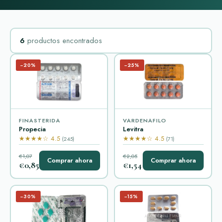
6
productos encontrados
−20%
−25%
FINASTERIDA
VARDENAFILO
Propecia
Levitra
★★★★☆ 4.5
★★★★☆ 4.5
(245)
(71)
€1,07
€2,05
Comprar ahora
Comprar ahora
€0,85
€1,54
−30%
−15%