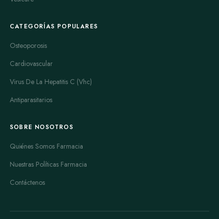
buena tolerancia y eficacia, incluso en diabéticos o personas
mayores. Muchos clientes destacan la seguridad de este
CATEGORÍAS POPULARES
medicamento.
Priligy
es la opción más demandada para tratar la
Osteoporosis
eyaculación precoz. Su principio activo, dapoxetina, funciona
Cardiovascular
rápidamente para retrasar el momento de la eyaculación y
mejorar el control durante las relaciones sexuales. Los usuarios
Virus De La Hepatitis C (Vhc)
reportan un aumento significativo en la satisfacción y
Antiparasitarios
confianza.
Propecia
se usa para tratar la caída del cabello en hombres.
SOBRE NOSOTROS
Su principio activo, finasterida, ayuda a detener la pérdida de
Quiénes Somos Farmacia
cabello y, en algunos casos, favorece el crecimiento de nuevo
pelo. Es un medicamento popular entre quienes buscan una
Nuestras Políticas Farmacia
solución efectiva para la alopecia androgenética.
Contáctenos
Viagra
es el medicamento más reconocido para la disfunción
eréctil en todo el mundo. Contiene sildenafil y ofrece
resultados rápidos y duraderos hasta por 4-5 horas. Es la