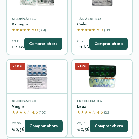
SILDENAFILO
TADALAFILO
Kamagra
Cialis
★★★★★ 5.0
★★★★★ 5.0
(104)
(113)
€3,15
€1,95
Comprar ahora
Comprar ahora
€2,20
€1,66
−30%
−15%
SILDENAFILO
FUROSEMIDA
Viagra
Lasix
★★★★☆ 4.5
★★★★☆ 4.5
(180)
(221)
€0,80
€0,66
Comprar ahora
Comprar ahora
€0,56
€0,56