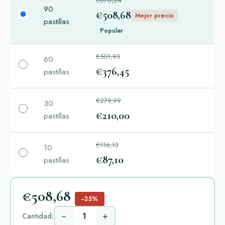
€678,24
90
€508,68
Mejor precio
pastillas
Popular
€501,93
60
€376,45
pastillas
€279,99
30
€210,00
pastillas
€116,13
10
€87,10
pastillas
€508,68
−25%
−
+
Cantidad: