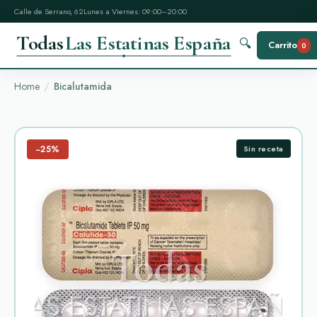
Calle de Serrano, 62
Lunes a Viernes: 09:00–20:00
Todas
Las Estatinas España
🔍
Carrito
0
Home
Bicalutamida
−25%
Sin receta