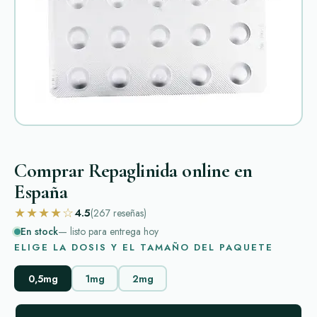
Comprar Repaglinida online en
España
★★★★☆
4.5
(267
reseñas
)
En stock
— listo para entrega hoy
ELIGE LA DOSIS Y EL TAMAÑO DEL PAQUETE
0,5mg
1mg
2mg