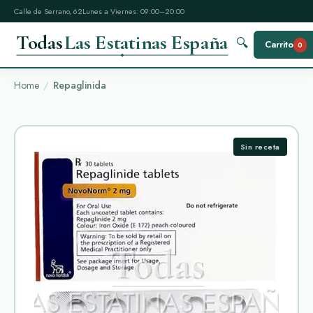
Calle de Serrano, 62
Lunes a Viernes: 09:00–20:00
Todas
Las Estatinas España
🔍
Carrito
0
Home
Repaglinida
Sin receta