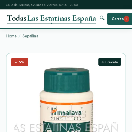
Calle de Serrano, 62
Lunes a Viernes: 09:00–20:00
Todas
Las Estatinas España
🔍
Carrito
0
Home
Septilina
−15%
Sin receta