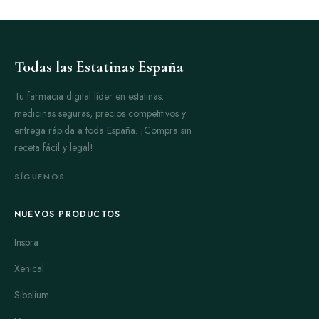
Todas las Estatinas España
Tu farmacia digital líder en estatinas:
medicinas seguras, precios competitivos y
entrega rápida a toda España. ¡Compra sin
receta fácil y legal!
SÍGUENOS
NUEVOS PRODUCTOS
Inspra
Xenical
Sibelium