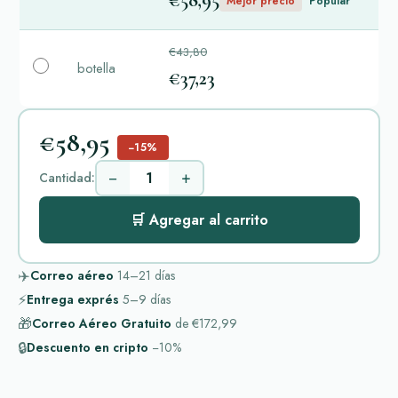
€58,95
Mejor precio
Popular
€43,80
botella
€37,23
€58,95
−15%
−
+
Cantidad:
🛒 Agregar al carrito
✈️
Correo aéreo
14–21
días
⚡
Entrega exprés
5–9
días
🎁
Correo Aéreo Gratuito
de
€172,99
🔒
Descuento en cripto
−10%