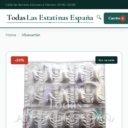
Calle de Serrano, 62
Lunes a Viernes: 09:00–20:00
Todas
Las Estatinas España
🔍
Carrito
0
Home
Irbesartán
−20%
Sin receta