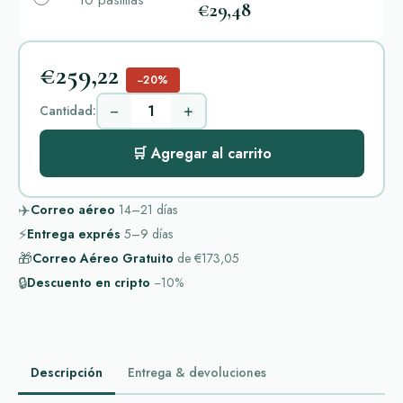
10 pastillas
€29,48
€259,22
−20%
−
+
Cantidad:
🛒 Agregar al carrito
✈️
Correo aéreo
14–21
días
⚡
Entrega exprés
5–9
días
🎁
Correo Aéreo Gratuito
de
€173,05
🔒
Descuento en cripto
−10%
Descripción
Entrega & devoluciones