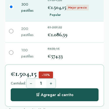
€1.671,28
300
€1.504,15
Mejor precio
pastillas
Popular
€1.207,32
200
€1.086,59
pastillas
€638,15
100
€574,33
pastillas
€1.504,15
−10%
−
+
Cantidad:
🛒 Agregar al carrito