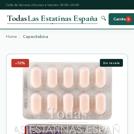
Calle de Serrano, 62
Lunes a Viernes: 09:00–20:00
Todas
Las Estatinas España
🔍
Carrito
0
Home
Capecitabina
−10%
Sin receta