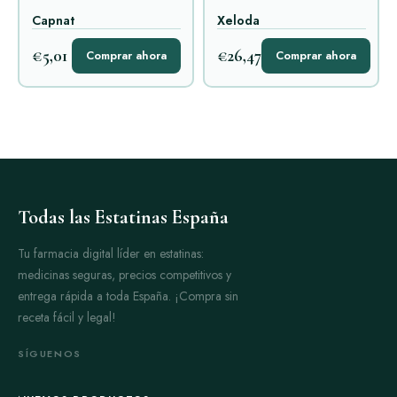
Capnat
Xeloda
€5,01
€26,47
Comprar ahora
Comprar ahora
Todas las Estatinas España
Tu farmacia digital líder en estatinas:
medicinas seguras, precios competitivos y
entrega rápida a toda España. ¡Compra sin
receta fácil y legal!
SÍGUENOS