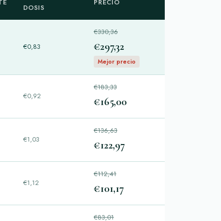
TE
PRECIO
DOSIS
€330,36
€297,32
€0,83
Mejor precio
€183,33
€0,92
€165,00
€136,63
€1,03
€122,97
€112,41
€1,12
€101,17
€83,01