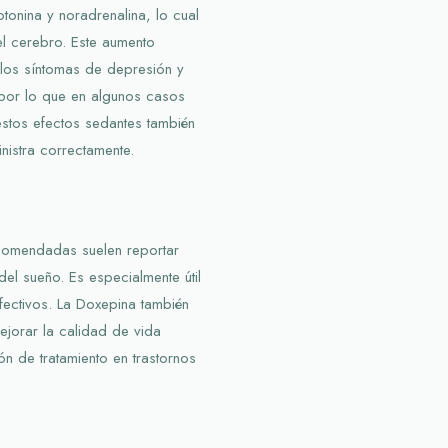
tonina y noradrenalina, lo cual
el cerebro. Este aumento
 los síntomas de depresión y
por lo que en algunos casos
estos efectos sedantes también
istra correctamente.
ecomendadas suelen reportar
el sueño. Es especialmente útil
ectivos. La Doxepina también
jorar la calidad de vida
ón de tratamiento en trastornos