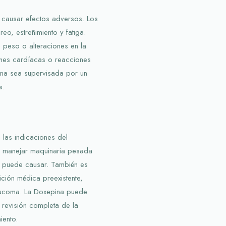
causar efectos adversos. Los
o, estreñimiento y fatiga.
peso o alteraciones en la
ones cardíacas o reacciones
pina sea supervisada por un
s.
las indicaciones del
i manejar maquinaria pesada
e puede causar. También es
ción médica preexistente,
ucoma. La Doxepina puede
 revisión completa de la
iento.