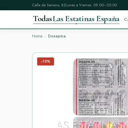
Calle de Serrano, 62
Lunes a Viernes: 09:00–20:00
Todas
Las Estatinas España
C
Home
Doxepina
−10%