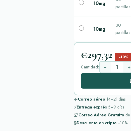
10mg
pastillas
30
10mg
pastillas
€297,32
−10%
−
+
Cantidad:

✈️
Correo aéreo
14–21
días
⚡
Entrega exprés
5–9
días
🎁
Correo Aéreo Gratuito
de
🔒
Descuento en cripto
−10%