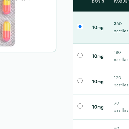
DOSIS
PAQUE
360
10mg
pastillas
180
10mg
pastillas
120
10mg
pastillas
90
10mg
pastillas
60