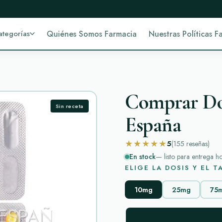
ategorías
Quiénes Somos Farmacia
Nuestras Políticas F
Comprar Do
Sin receta
España
★★★★★
5
(155
reseñas
)
En stock
— listo para entrega h
ELIGE LA DOSIS Y EL 
10mg
25mg
75