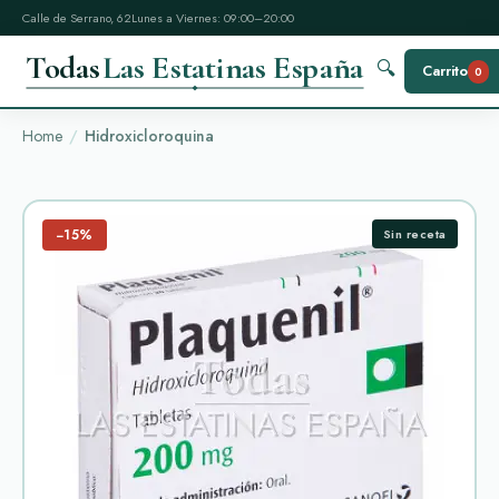
Calle de Serrano, 62
Lunes a Viernes: 09:00–20:00
Todas
Las Estatinas España
🔍
Carrito
0
Home
Hidroxicloroquina
−15%
Sin receta