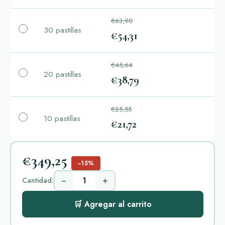
€63,90
30 pastillas
€54,31
€45,64
20 pastillas
€38,79
€25,55
10 pastillas
€21,72
€349,25
−15%
−
+
Cantidad:
🛒 Agregar al carrito