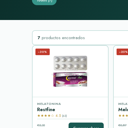
Todos
(7)
7
productos encontrados
−30%
−25%
MELATONINA
MELA
Restfine
Mel
★★★★☆ 4.5
★★★
(63)
€2,33
€0,87