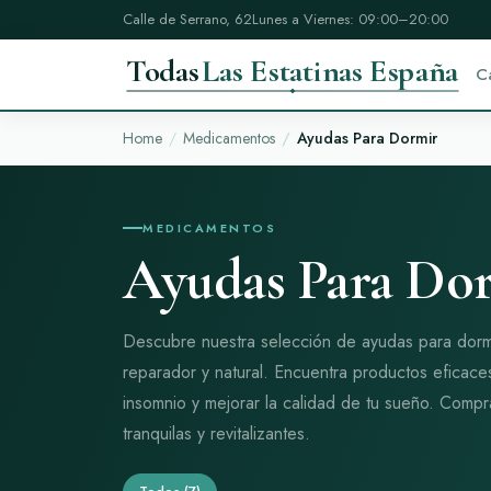
Calle de Serrano, 62
Lunes a Viernes: 09:00–20:00
Todas
Las Estatinas España
C
Home
Medicamentos
Ayudas Para Dormir
MEDICAMENTOS
Ayudas Para Do
Descubre nuestra selección de ayudas para dorm
reparador y natural. Encuentra productos eficace
insomnio y mejorar la calidad de tu sueño. Compr
tranquilas y revitalizantes.