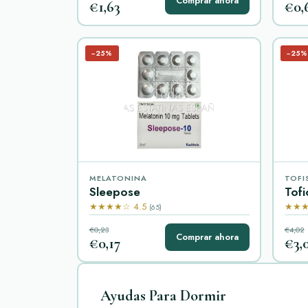
Comprar ahora
€1,63
€0,
−25%
−25%
MELATONINA
TOFI
Sleepose
Tofi
★★★★☆ 4.5
★★★
(65)
€0,23
€4,02
Comprar ahora
€0,17
€3,
Ayudas Para Dormir