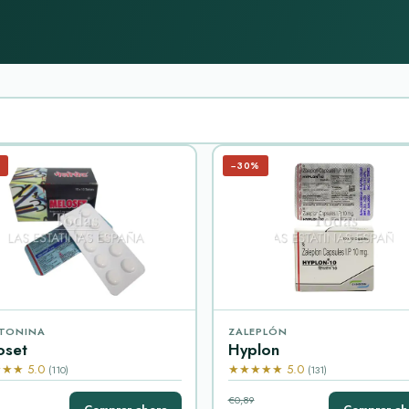
−30%
TONINA
ZALEPLÓN
oset
Hyplon
★★ 5.0
★★★★★ 5.0
(110)
(131)
€0,89