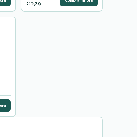
ora
Comprar ahora
€0,29
ora