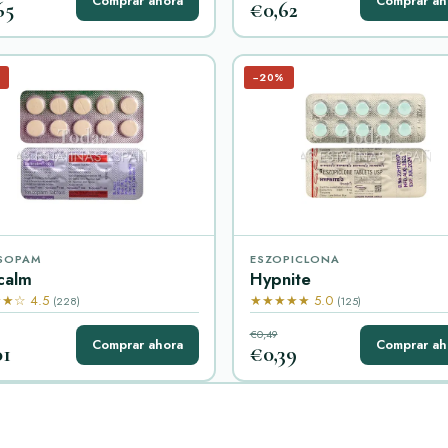
Comprar ahora
Comprar ah
65
€0,62
−20%
SOPAM
ESZOPICLONA
calm
Hypnite
★☆ 4.5
★★★★★ 5.0
(228)
(125)
€0,49
Comprar ahora
Comprar ah
01
€0,39