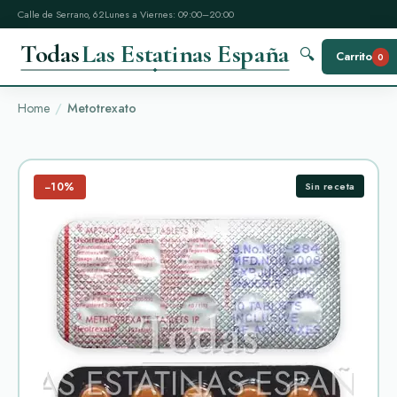
Calle de Serrano, 62
Lunes a Viernes: 09:00–20:00
Todas
Las Estatinas España
🔍
Carrito
0
Home
Metotrexato
−10%
Sin receta