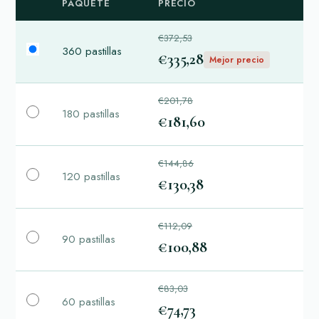
PAQUETE
PRECIO
€372,53
360 pastillas
€335,28
Mejor precio
€201,78
180 pastillas
€181,60
€144,86
120 pastillas
€130,38
€112,09
90 pastillas
€100,88
€83,03
60 pastillas
€74,73