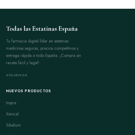
Todas las Estatinas España
Tu farmacia digital líder en estatinas:
medicinas seguras, precios competitivos y
entrega rápida a toda España. ¡Compra sin
receta fácil y legal!
SÍGUENOS
NUEVOS PRODUCTOS
Inspra
Xenical
Sibelium