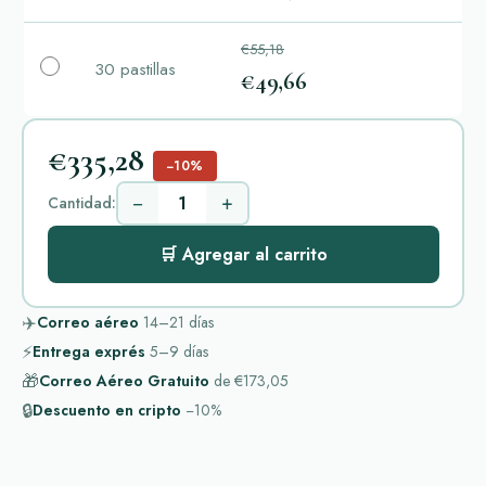
€55,18
30 pastillas
€49,66
€335,28
−10%
−
+
Cantidad:
🛒 Agregar al carrito
✈️
Correo aéreo
14–21
días
⚡
Entrega exprés
5–9
días
🎁
Correo Aéreo Gratuito
de
€173,05
🔒
Descuento en cripto
−10%