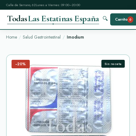
Calle de Serrano, 62
Lunes a Viernes: 09:00–20:00
Todas
Las Estatinas España
🔍
Carrito
0
Home
Salud Gastrointestinal
Imodium
−20%
Sin receta