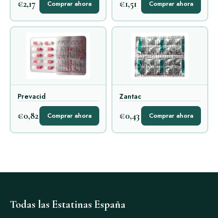
€2,17
€1,51
Comprar ahora
Comprar ahora
Prevacid
Zantac
€0,82
€0,43
Comprar ahora
Comprar ahora
Todas las Estatinas España