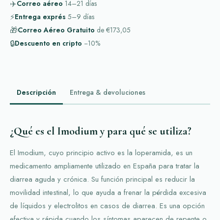
✈️
Correo aéreo
14–21
días
⚡
Entrega exprés
5–9
días
🎁
Correo Aéreo Gratuito
de
€173,05
🔒
Descuento en cripto
−10%
Descripción
Entrega & devoluciones
¿Qué es el Imodium y para qué se utiliza?
El Imodium, cuyo principio activo es la loperamida, es un
medicamento ampliamente utilizado en España para tratar la
diarrea aguda y crónica. Su función principal es reducir la
movilidad intestinal, lo que ayuda a frenar la pérdida excesiva
de líquidos y electrolitos en casos de diarrea. Es una opción
efectiva y rápida cuando los síntomas aparecen de repente o