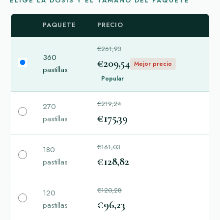
ELIGE LA DOSIS Y EL TAMAÑO DEL PAQUETE
PAQUETE
PRECIO
€261,93
360
€209,54
Mejor precio
pastillas
Popular
€219,24
270
€175,39
pastillas
€161,03
180
€128,82
pastillas
€120,28
120
€96,23
pastillas