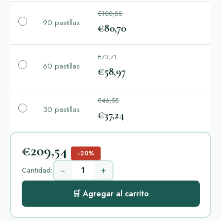
€100,88
90 pastillas
€80,70
€73,71
60 pastillas
€58,97
€46,55
30 pastillas
€37,24
€209,54
−20%
−
+
Cantidad:
🛒 Agregar al carrito