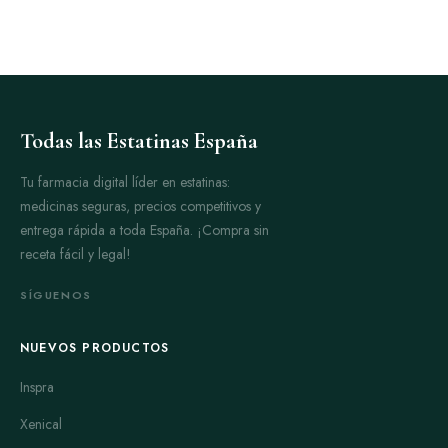
Todas las Estatinas España
Tu farmacia digital líder en estatinas:
medicinas seguras, precios competitivos y
entrega rápida a toda España. ¡Compra sin
receta fácil y legal!
SÍGUENOS
NUEVOS PRODUCTOS
Inspra
Xenical