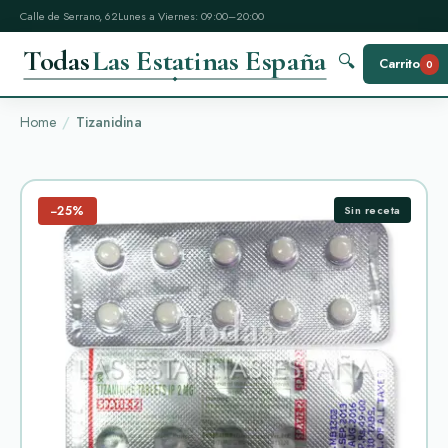
Calle de Serrano, 62
Lunes a Viernes: 09:00–20:00
Todas
Las Estatinas España
🔍
Carrito
0
Home
Tizanidina
−25%
Sin receta