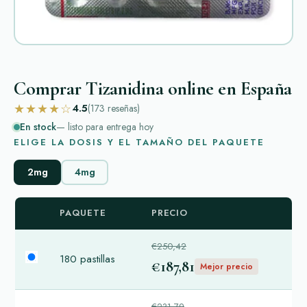
Comprar Tizanidina online en España
★★★★☆
4.5
(173
reseñas
)
En stock
— listo para entrega hoy
ELIGE LA DOSIS Y EL TAMAÑO DEL PAQUETE
2mg
4mg
PAQUETE
PRECIO
€250,42
180 pastillas
€187,81
Mejor precio
€231,79