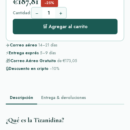
€187,81
−25%
−
+
Cantidad:
🛒 Agregar al carrito
✈️
Correo aéreo
14–21
días
⚡
Entrega exprés
5–9
días
🎁
Correo Aéreo Gratuito
de
€173,05
🔒
Descuento en cripto
−10%
Descripción
Entrega & devoluciones
¿Qué es la Tizanidina?