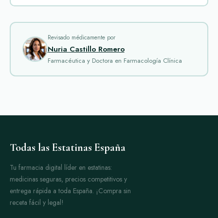
fumadores. Afortunadamente, existen medicamentos que
pueden ayudar a reducir los síntomas de abstinencia y mejorar
las posibilidades de éxito. En esta categoría, destacamos
algunos de los fármacos más populares.
Revisado médicamente por
Nuria Castillo Romero
Champix
es uno de los medicamentos más prescritos para
Farmacéutica y Doctora en Farmacología Clínica
dejar de fumar. Su principio activo es la vareniclina, que actúa
sobre los receptores nicotínicos del cerebro. Esto reduce el
deseo de fumar y los síntomas de abstinencia. Muchas
personas reportan que Champix ayuda a controlar las ganas
de fumar de forma eficaz. Sin embargo, puede causar efectos
secundarios como náuseas, insomnio o cambios de ánimo. Es
importante usarlo bajo supervisión médica.
Todas las Estatinas España
Wellbutrin
contiene bupropión, un antidepresivo que también
Tu farmacia digital líder en estatinas:
se usa para dejar de fumar. Actúa aumentando los niveles de
medicinas seguras, precios competitivos y
dopamina y noradrenalina en el cerebro. Estos
entrega rápida a toda España. ¡Compra sin
neurotransmisores ayudan a disminuir el deseo intenso de
receta fácil y legal!
nicotina y mejoran el estado de ánimo durante la cesación.
Wellbutrin se recomienda para personas que también