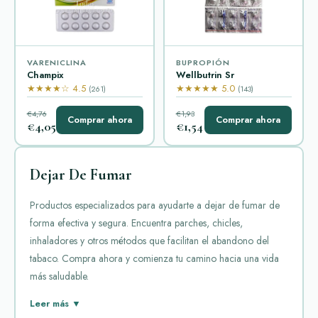
VARENICLINA
BUPROPIÓN
Champix
Wellbutrin Sr
★★★★☆ 4.5
★★★★★ 5.0
(261)
(143)
€4,76
€1,93
Comprar ahora
Comprar ahora
€4,05
€1,54
Dejar De Fumar
Productos especializados para ayudarte a dejar de fumar de
forma efectiva y segura. Encuentra parches, chicles,
inhaladores y otros métodos que facilitan el abandono del
tabaco. Compra ahora y comienza tu camino hacia una vida
más saludable.
Dejar de fumar es uno de los mayores retos para muchos
Leer más ▼