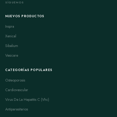
SÍGUENOS
presentan síntomas depresivos o ansiedad relacionada con
dejar el tabaco. Al igual que Champix, puede provocar efectos
NUEVOS PRODUCTOS
secundarios como sequedad de boca, insomnio o aumento de
la presión arterial.
Inspra
Wellbutrin SR
es la versión de liberación sostenida de
Xenical
Wellbutrin. Su efecto dura más tiempo, y permite una
Sibelium
dosificación más cómoda, generalmente dos veces al día. Esto
resulta en niveles más estables del medicamento en el cuerpo,
Vesicare
mejorando la tolerancia y reducción de efectos adversos.
Como con Wellbutrin, es clave seguir las indicaciones médicas
CATEGORÍAS POPULARES
al pie de la letra.
Osteoporosis
Zyban
es otro nombre comercial del bupropión, muy similar a
Wellbutrin. Comparten el mismo principio activo y mecanismo
Cardiovascular
de acción. Zyban está específicamente aprobado para dejar de
Virus De La Hepatitis C (Vhc)
fumar, y se usa principalmente para este fin. Muchos usuarios
destacan que Zyban ayuda a disminuir la ansiedad y mejora el
Antiparasitarios
ánimo, facilitando el proceso de abandono del tabaco. Como