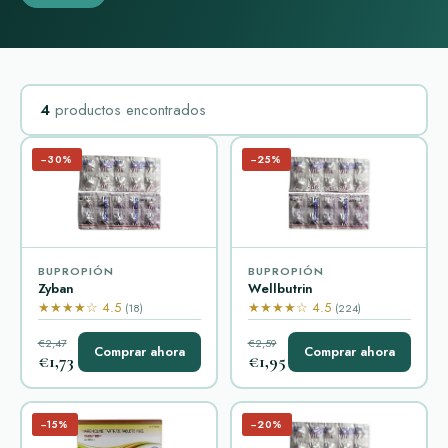
4
productos encontrados
−30%
−25%
BUPROPIÓN
BUPROPIÓN
Zyban
Wellbutrin
★★★★☆ 4.5
★★★★☆ 4.5
(18)
(224)
€2,47
€2,59
Comprar ahora
Comprar ahora
€1,73
€1,95
−15%
−20%