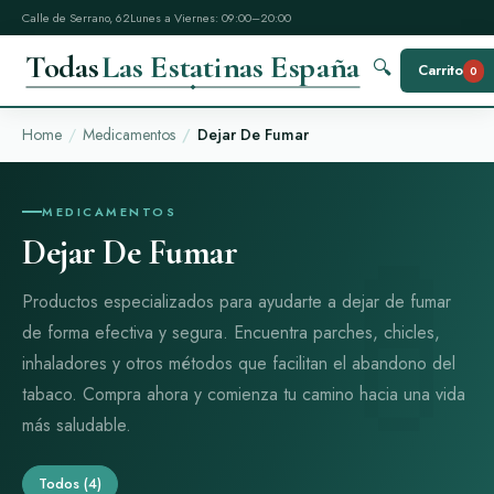
Calle de Serrano, 62
Lunes a Viernes: 09:00–20:00
Todas
Las Estatinas España
🔍
Carrito
0
Home
Medicamentos
Dejar De Fumar
MEDICAMENTOS
Dejar De Fumar
Productos especializados para ayudarte a dejar de fumar
de forma efectiva y segura. Encuentra parches, chicles,
inhaladores y otros métodos que facilitan el abandono del
tabaco. Compra ahora y comienza tu camino hacia una vida
más saludable.
Todos
(4)