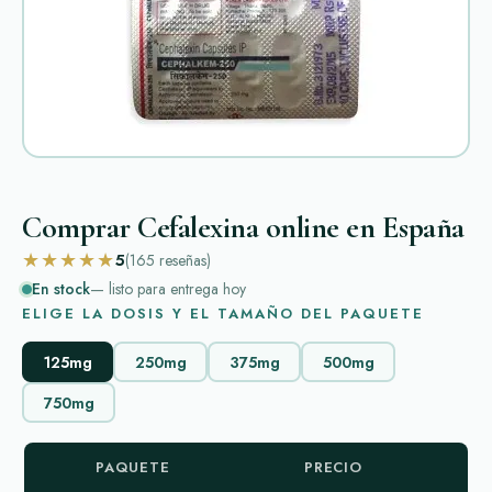
Comprar Cefalexina online en España
★★★★★
5
(165
reseñas
)
En stock
— listo para entrega hoy
ELIGE LA DOSIS Y EL TAMAÑO DEL PAQUETE
125mg
250mg
375mg
500mg
750mg
PAQUETE
PRECIO