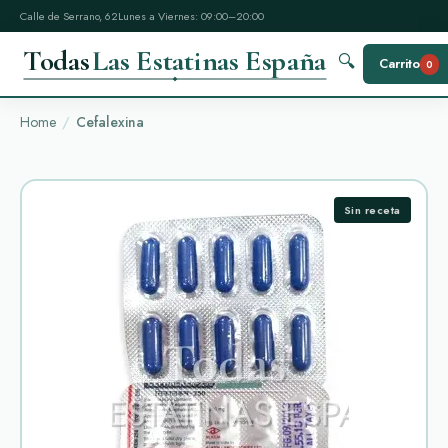
Calle de Serrano, 62
Lunes a Viernes: 09:00–20:00
Todas
Las Estatinas España
🔍
Carrito
0
Home
Cefalexina
Sin receta