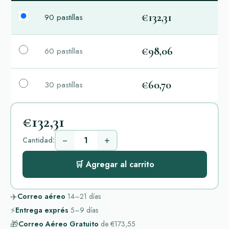
€132,31
90 pastillas
€98,06
60 pastillas
€60,70
30 pastillas
€132,31
−
+
Cantidad:
🛒 Agregar al carrito
✈️
Correo aéreo
14–21
días
⚡
Entrega exprés
5–9
días
🎁
Correo Aéreo Gratuito
de
€173,55