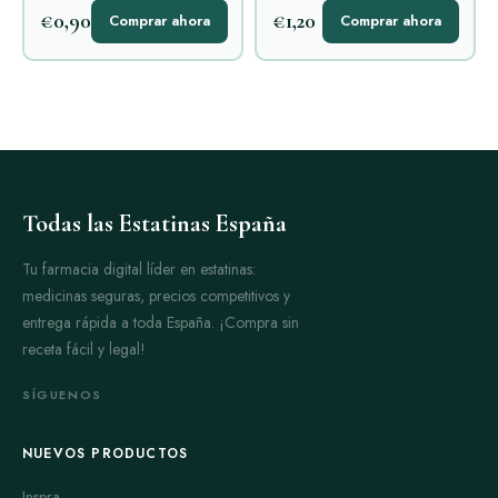
€0,90
€1,20
Comprar ahora
Comprar ahora
Todas las Estatinas España
Tu farmacia digital líder en estatinas:
medicinas seguras, precios competitivos y
entrega rápida a toda España. ¡Compra sin
receta fácil y legal!
SÍGUENOS
NUEVOS PRODUCTOS
Inspra