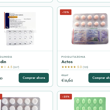
−10%
GLINIDA
PIOGLITAZONA
din
Actos
★☆ 4.5
★★★★★ 5.0
(267)
(135)
€0,67
30
Comprar ahora
Comprar ah
€0,61
−25%