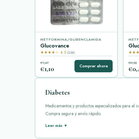
METFORMINA/GLIBENCLAMIDA
MET
Glucovance
Glu
★★★★☆ 4.5
★★★
(236)
€1,47
€0,56
Comprar ahora
€1,10
€0,
Diabetes
Medicamentos y productos especializados para el con
Compra segura y envío rápido.
La diabetes es una enfermedad crónica que afecta la
Leer más ▼
azúcar y prevenir complicaciones. En el mercado ex