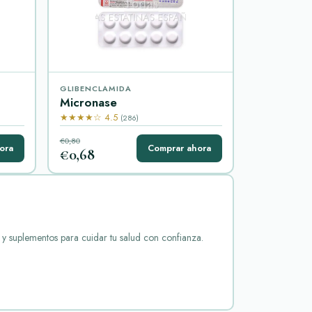
GLIBENCLAMIDA
Micronase
★★★★☆ 4.5
(286)
€0,80
ora
Comprar ahora
€0,68
s y suplementos para cuidar tu salud con confianza.
uado es esencial para controlar los niveles de
con características específicas que los hacen