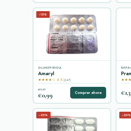
−15%
GLIMEPIRIDA
REPA
Amaryl
Pran
★★★★☆ 4.5
★★★
(247)
€1,17
€1,
Comprar ahora
€0,99
−25%
−25%