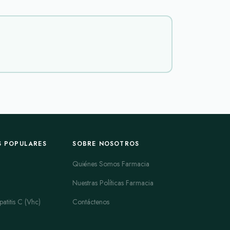
niveles de glucosa en sangre y puede ser utilizado
nto de peso y retención de líquidos.
 de glucosa en el hígado y mejorando la
ucophage SR
es una forma de liberación
ación prolongada para una acción más sostenida. Son
ombinación ayuda a reducir la producción de
S POPULARES
SOBRE NOSOTROS
Quiénes Somos Farmacia
 tolerada y puede ser utilizada sola o en
Nuestras Políticas Farmacia
atitis C (Vhc)
Contáctenos
to de la diabetes tipo 2, pero requiere control