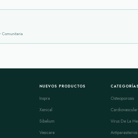
mejorar la sensibilidad del cuerpo a la insulina. Es eficaz para reducir los 
mportante controlar su uso debido a posibles efectos secundarios como aume
y Comunitaria
ntos más usados para la diabetes tipo 2. Funciona reduciendo la producción
ia y puede ayudar también en la reducción del peso corporativo. La versión
Gl
oda y reduce efectos secundarios gastrointestinales.
reas que estimulan la secreción de insulina. La variante XL ofrece una liber
 y el monitoreo son fundamentales para evitar episodios bajos de azúcar.
glibenclamida que combina dos mecanismos en un solo medicamento. Esta c
NUEVOS PRODUCTOS
CATEGORÍA
opción conveniente para pacientes que requieren terapia dual.
Inspra
Osteoporosis
a para mejorar el control glucémico en personas con diabetes tipo 2. Es bien
Xenical
Cardiovascular
Sibelium
Virus De La Hep
onilureas. Actúa aumentando la secreción de insulina. Es eficaz en el tratamien
Vesicare
Antiparasitarios