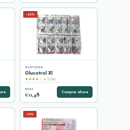
−25%
GLIPIZIDA
Glucotrol Xl
★★★★☆ 4.5
(79)
€0,64
ora
Comprar ahora
€0,48
−15%