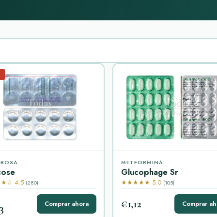
%
RBOSA
METFORMINA
cose
Glucophage Sr
★☆ 4.5
★★★★★ 5.0
(280)
(105)
€1,12
Comprar ahora
Comprar ah
3