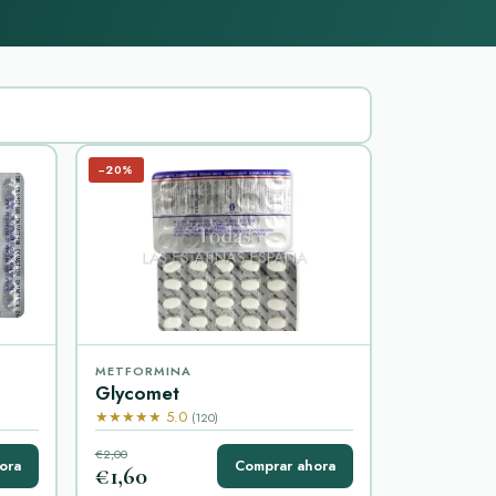
−20%
METFORMINA
Glycomet
★★★★★ 5.0
(120)
€2,00
ora
Comprar ahora
€1,60