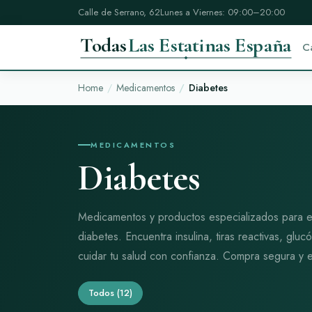
Calle de Serrano, 62
Lunes a Viernes: 09:00–20:00
Todas
Las Estatinas España
C
Home
Medicamentos
Diabetes
MEDICAMENTOS
Diabetes
Medicamentos y productos especializados para el
diabetes. Encuentra insulina, tiras reactivas, glu
cuidar tu salud con confianza. Compra segura y e
Todos
(12)