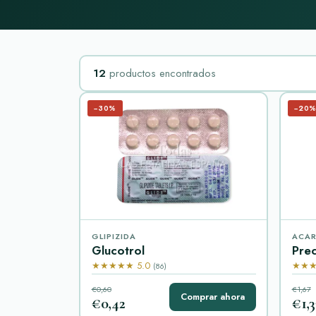
12
productos encontrados
−30%
−20
GLIPIZIDA
ACA
Glucotrol
Pre
★★★★★ 5.0
★★★
(86)
€0,60
€1,67
Comprar ahora
€0,42
€1,3