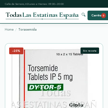
Calle de Serrano, 62
Lunes a Viernes: 09:00–20:00
Todas
Las Estatinas España
🔍
Carrito
0
Home
Torasemida
−25%
Sin receta