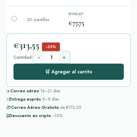
€103,67
30 pastillas
€77,75
€313,55
−25%
−
+
Cantidad:
🛒 Agregar al carrito
✈️
Correo aéreo
14–21
días
⚡
Entrega exprés
5–9
días
🎁
Correo Aéreo Gratuito
de
€173,05
🔒
Descuento en cripto
−10%