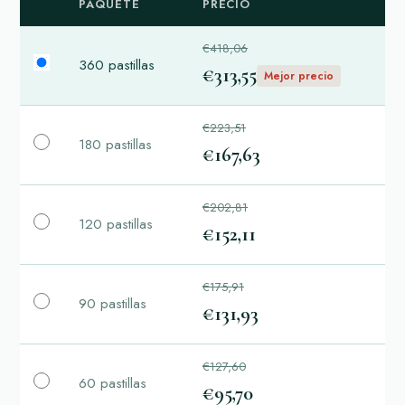
PAQUETE
PRECIO
€418,06
360 pastillas
€313,55
Mejor precio
€223,51
180 pastillas
€167,63
€202,81
120 pastillas
€152,11
€175,91
90 pastillas
€131,93
€127,60
60 pastillas
€95,70