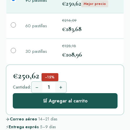
90 pastillas
€250,62
Mejor precio
€216,09
60 pastillas
€183,68
€128,18
30 pastillas
€108,96
€250,62
−15%
−
+
Cantidad:
🛒 Agregar al carrito
✈️
Correo aéreo
14–21
días
⚡
Entrega exprés
5–9
días