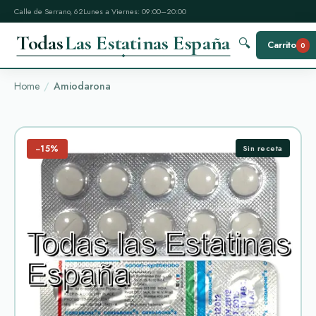
Calle de Serrano, 62
Lunes a Viernes: 09:00–20:00
Todas
Las Estatinas España
🔍
Carrito
0
Home
Amiodarona
−15%
Sin receta