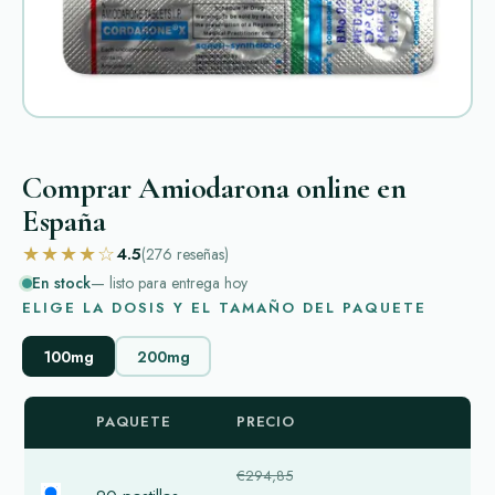
Comprar Amiodarona online en
España
★★★★☆
4.5
(276
reseñas
)
En stock
— listo para entrega hoy
ELIGE LA DOSIS Y EL TAMAÑO DEL PAQUETE
100mg
200mg
PAQUETE
PRECIO
€294,85