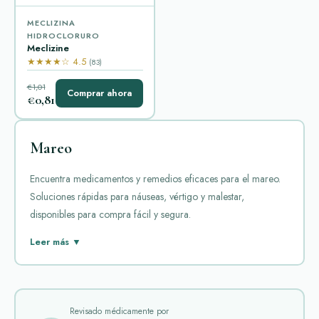
MECLIZINA
HIDROCLORURO
Meclizine
★★★★☆ 4.5
(83)
€1,01
Comprar ahora
€0,81
Mareo
Encuentra medicamentos y remedios eficaces para el mareo.
Soluciones rápidas para náuseas, vértigo y malestar,
disponibles para compra fácil y segura.
El mareo es una sensación común que puede afectar a
Leer más ▼
muchas personas. Se manifiesta como vértigo, náuseas o
desequilibrio. Para tratarlo, existen varios medicamentos
disponibles en el mercado. Entre los más populares están
Antivert, Dramamine y Meclizine.
Revisado médicamente por