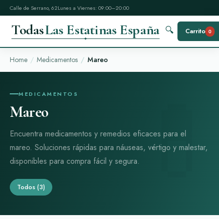
Calle de Serrano, 62
Lunes a Viernes: 09:00–20:00
Todas
Las Estatinas España
🔍
Carrito
0
Home
Medicamentos
Mareo
MEDICAMENTOS
Mareo
Encuentra medicamentos y remedios eficaces para el
mareo. Soluciones rápidas para náuseas, vértigo y malestar,
disponibles para compra fácil y segura.
Todos
(3)