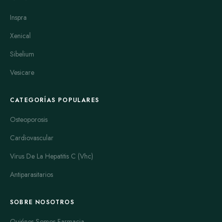
el vértigo. Es especialmente efectivo para el tratamiento de
Inspra
trastornos del equilibrio y la enfermedad de Ménière.
Meclizine se administra mayormente en tabletas y se
Xenical
recomienda tomarlo antes de iniciar actividades que puedan
Sibelium
causar mareo. Su duración es prolongada y suele ser bien
tolerado. Además, provoca menos somnolencia en
Vesicare
comparación con otros medicamentos.
CATEGORÍAS POPULARES
Estos tres medicamentos actúan sobre el sistema nervioso y el
oído interno para reducir los síntomas del mareo. Sin
Osteoporosis
embargo, cada uno tiene sus características específicas.
Cardiovascular
Antivert es más fuerte y se usa en casos intensos. Dramamine
es rápido y versátil, mientras que Meclizine ofrece un
Virus De La Hepatitis C (Vhc)
equilibrio entre eficacia y poca sedación.
Antiparasitarios
Es importante considerar que los efectos secundarios pueden
variar. Antivert y Meclizine pueden causar somnolencia,
SOBRE NOSOTROS
sequedad de boca o fatiga. Dramamine puede generar
mareos leves y visión borrosa en algunos casos. Por eso se
Quiénes Somos Farmacia