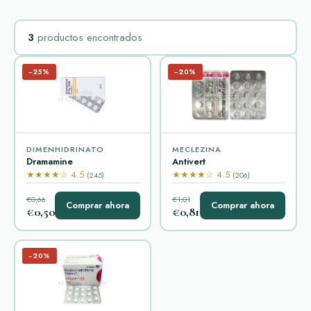
3
productos encontrados
−25%
−20%
DIMENHIDRINATO
MECLEZINA
Dramamine
Antivert
★★★★☆ 4.5
★★★★☆ 4.5
(245)
(206)
€0,66
€1,01
Comprar ahora
Comprar ahora
€0,50
€0,81
−20%