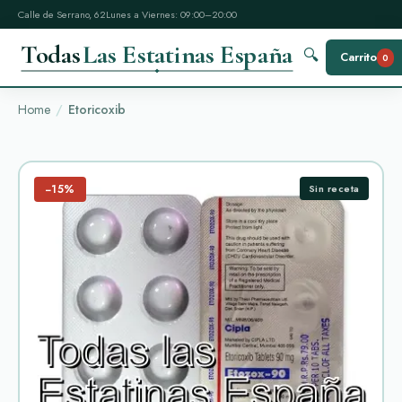
Calle de Serrano, 62
Lunes a Viernes: 09:00–20:00
Todas
Las Estatinas España
🔍
Carrito
0
Home
Etoricoxib
−15%
Sin receta