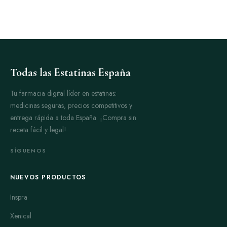
Todas las Estatinas España
Tu farmacia digital líder en estatinas:
medicinas seguras, precios competitivos y
entrega rápida a toda España. ¡Compra sin
receta fácil y legal!
SÍGUENOS
NUEVOS PRODUCTOS
Inspra
Xenical