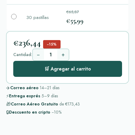
€65,87
30 pastillas
€55,99
€236,44
−15%
−
+
Cantidad:
🛒 Agregar al carrito
✈️
Correo aéreo
14–21
días
⚡
Entrega exprés
5–9
días
🎁
Correo Aéreo Gratuito
de
€173,43
🔒
Descuento en cripto
−10%