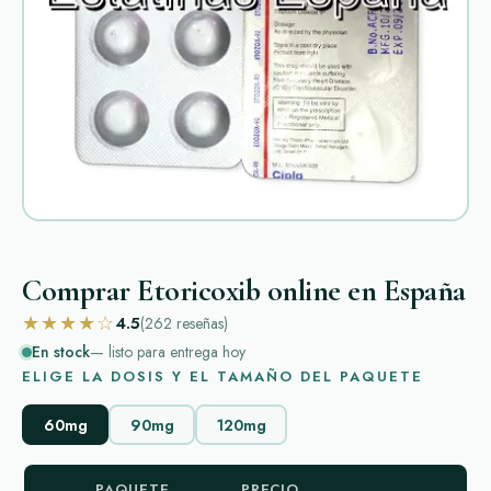
Comprar Etoricoxib online en España
★★★★☆
4.5
(262
reseñas
)
En stock
— listo para entrega hoy
ELIGE LA DOSIS Y EL TAMAÑO DEL PAQUETE
60mg
90mg
120mg
PAQUETE
PRECIO