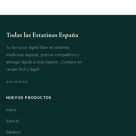
Todas las Estatinas España
Tu farmacia digital líder en estatinas:
medicinas seguras, precios competitivos y
entrega rápida a toda España. ¡Compra sin
receta fácil y legal!
SÍGUENOS
NUEVOS PRODUCTOS
Inspra
Xenical
Sibelium