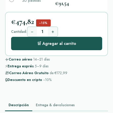
30 pastillas
€91,54
€474,82
−15%
−
+
Cantidad:
🛒 Agregar al carrito
✈️
Correo aéreo
14–21
días
⚡
Entrega exprés
5–9
días
🎁
Correo Aéreo Gratuito
de
€172,99
🔒
Descuento en cripto
−10%
Descripción
Entrega & devoluciones