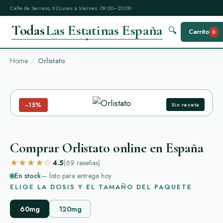
Calle de Serrano, 62
Lunes a Viernes: 09:00–20:00
Todas
Las Estatinas España
🔍
Carrito
0
Home
Orlistato
−15%
Sin receta
Comprar Orlistato online en España
★★★★☆
4.5
(69
reseñas
)
En stock
— listo para entrega hoy
ELIGE LA DOSIS Y EL TAMAÑO DEL PAQUETE
60mg
120mg