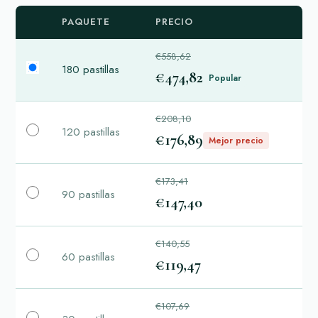
PAQUETE
PRECIO
€558,62
180 pastillas
€474,82
Popular
€208,10
120 pastillas
€176,89
Mejor precio
€173,41
90 pastillas
€147,40
€140,55
60 pastillas
€119,47
€107,69