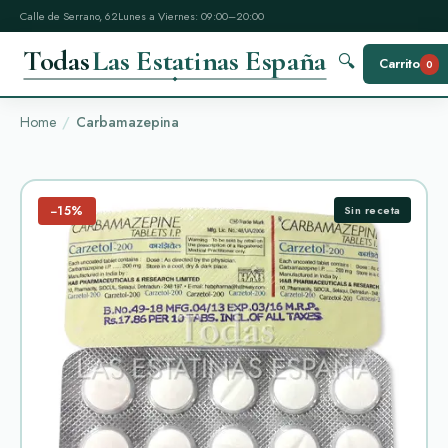
Calle de Serrano, 62
Lunes a Viernes: 09:00–20:00
Todas
Las Estatinas España
🔍
Carrito
0
Home
Carbamazepina
−15%
Sin receta