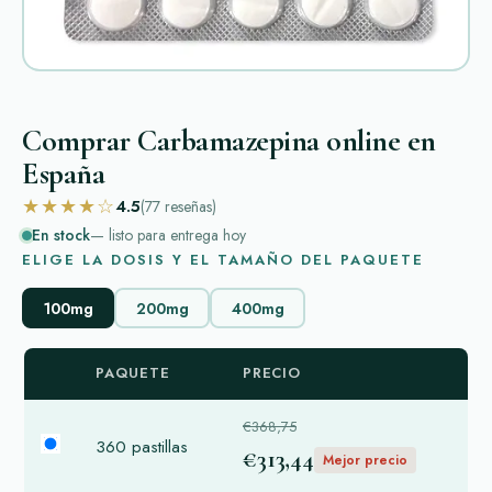
Comprar Carbamazepina online en
España
★★★★☆
4.5
(77
reseñas
)
En stock
— listo para entrega hoy
ELIGE LA DOSIS Y EL TAMAÑO DEL PAQUETE
100mg
200mg
400mg
PAQUETE
PRECIO
€368,75
360 pastillas
€313,44
Mejor precio