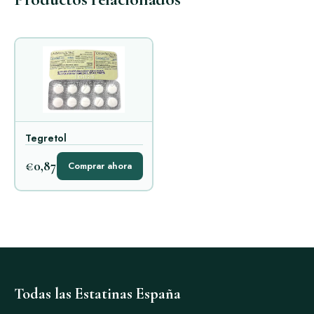
Tegretol
€0,87
Comprar ahora
Todas las Estatinas España