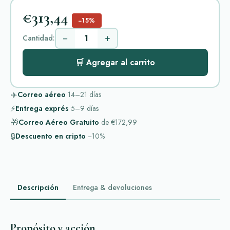
€313,44
−15%
−
+
Cantidad:
🛒 Agregar al carrito
✈️
Correo aéreo
14–21
días
⚡
Entrega exprés
5–9
días
🎁
Correo Aéreo Gratuito
de
€172,99
🔒
Descuento en cripto
−10%
Descripción
Entrega & devoluciones
Propósito y acción