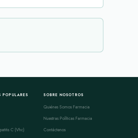
zan o mimetizan la dopamina, inhibidores de enzimas
ncionalidad diaria y reducir las fluctuaciones
ición de efectos secundarios de otros tratamientos,
e liberación inmediata y de liberación prolongada,
ctica clínica se valoran tanto la rapidez de inicio
féricos (por ejemplo, Sinemet y sus formulaciones
ve en el manejo de los síntomas motores. También
ibidores de la monoaminooxidasa tipo B como
n mecanismos alternativos como Symmetrel
S POPULARES
SOBRE NOSOTROS
largo del día. Algunos pacientes requieren
Quiénes Somos Farmacia
ola entidad farmacológica. Las presentaciones de
Nuestras Políticas Farmacia
a de dosis y las fluctuaciones motoras, aunque la
atitis C (Vhc)
Contáctenos
sos más frecuentes se encuentran náuseas,