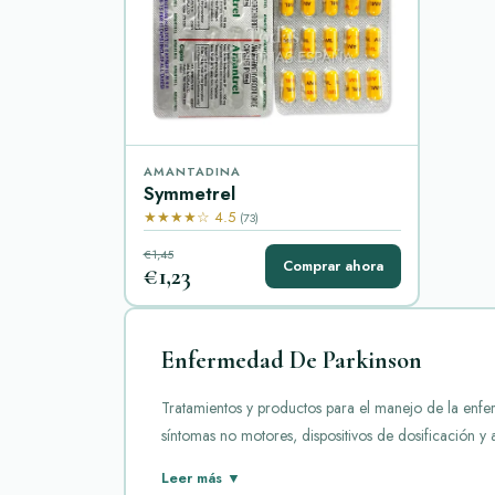
AMANTADINA
Symmetrel
★★★★☆ 4.5
(73)
€1,45
Comprar ahora
€1,23
Enfermedad De Parkinson
Tratamientos y productos para el manejo de la e
síntomas no motores, dispositivos de dosificación y 
Los medicamentos para la enfermedad de Parkinson 
Leer más ▼