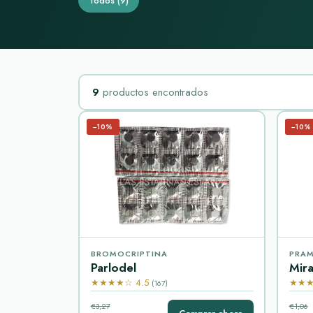
Todos
(9)
9
productos encontrados
−10%
−10%
BROMOCRIPTINA
PRAM
Parlodel
Mir
★★★★☆ 4.5
★★★
(167)
€3,27
€1,06