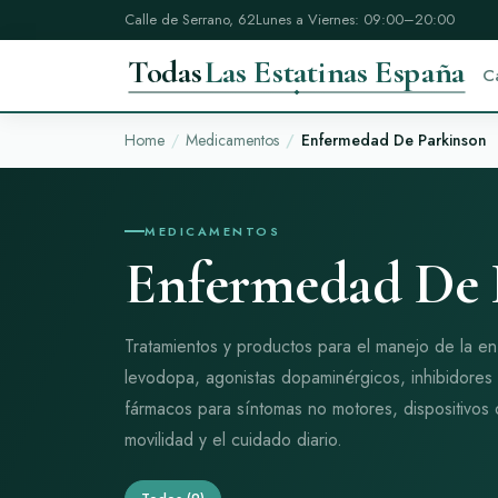
Calle de Serrano, 62
Lunes a Viernes: 09:00–20:00
Todas
Las Estatinas España
C
Home
Medicamentos
Enfermedad De Parkinson
MEDICAMENTOS
Enfermedad De 
Tratamientos y productos para el manejo de la 
levodopa, agonistas dopaminérgicos, inhibido
fármacos para síntomas no motores, dispositivos 
movilidad y el cuidado diario.