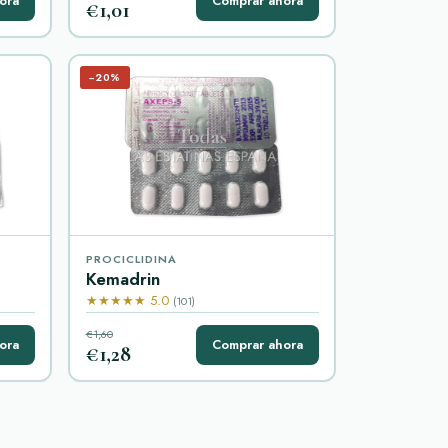
ora
Comprar ahora
€1,01
−20%
PROCICLIDINA
Kemadrin
★★★★★ 5.0
(101)
€1,60
ora
Comprar ahora
€1,28