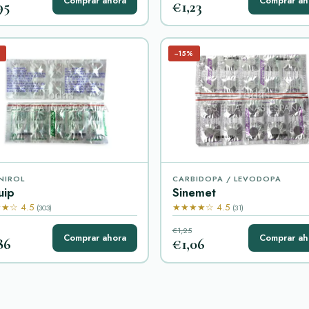
Comprar ahora
Comprar ah
95
€1,23
−15%
NIROL
CARBIDOPA / LEVODOPA
uip
Sinemet
★☆ 4.5
★★★★☆ 4.5
(303)
(31)
€1,25
Comprar ahora
Comprar ah
86
€1,06