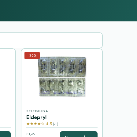
−30%
SELEGILINA
Eldepryl
★★★★☆ 4.5
(70)
€1,45