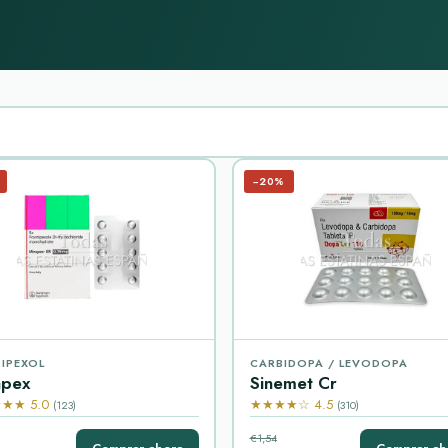
−20%
IPEXOL
CARBIDOPA / LEVODOPA
apex
Sinemet Cr
★★ 5.0
★★★★☆ 4.5
(123)
(310)
€1,54