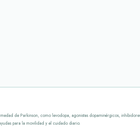
nfermedad de Parkinson, como levodopa, agonistas dopaminérgicos, inhibi
ayudas para la movilidad y el cuidado diario.
y cuadros parkinsonianos se emplean para controlar los síntomas relacionad