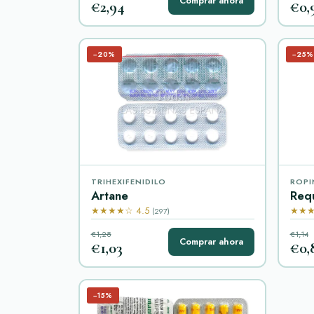
Comprar ahora
€2,94
€0,
−20%
−25%
TRIHEXIFENIDILO
ROPI
Artane
Req
★★★★☆ 4.5
★★★
(297)
€1,28
€1,14
Comprar ahora
€1,03
€0,
−15%