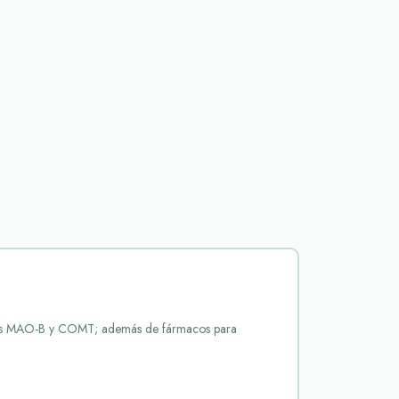
dores MAO-B y COMT; además de fármacos para
os con la disminución de la dopamina en el