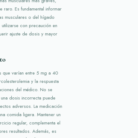
lemas musculares más graves,
 raro. Es fundamental informar
as musculares o del hígado
 utilizarse con precaución en
uerir ajuste de dosis y mayor
to
is que varían entre 5 mg a 40
colesterolemia y la respuesta
caciones del médico. No se
e una dosis incorrecta puede
efectos adversos. La medicación
na comida ligera. Mantener un
ercicio regular, complementa el
ores resultados. Además, es