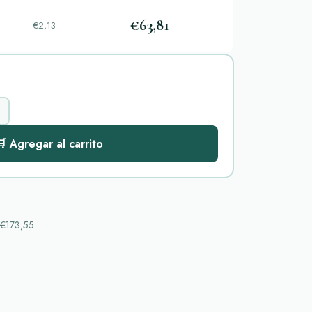
€63,81
€2,13
 Agregar al carrito
€173,55