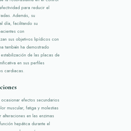
efectividad para reducir el
eradas. Además, su
l día, facilitando su
pacientes con
nzan sus objetivos lipídicos con
tina también ha demostrado
a estabilización de las placas de
ficativa en sus perfiles
es cardiacas.
uciones
 ocasionar efectos secundarios
or muscular, fatiga y molestias
r alteraciones en las enzimas
unción hepática durante el