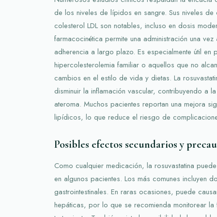
de los niveles de lípidos en sangre. Sus niveles de 
colesterol LDL son notables, incluso en dosis mod
farmacocinética permite una administración una vez a
adherencia a largo plazo. Es especialmente útil en 
hipercolesterolemia familiar o aquellos que no alca
cambios en el estilo de vida y dietas. La rosuvasta
disminuir la inflamación vascular, contribuyendo a l
ateroma. Muchos pacientes reportan una mejora signi
lipídicos, lo que reduce el riesgo de complicacion
Posibles efectos secundarios y preca
Como cualquier medicación, la rosuvastatina puede
en algunos pacientes. Los más comunes incluyen dol
gastrointestinales. En raras ocasiones, puede causa
hepáticas, por lo que se recomienda monitorear la f