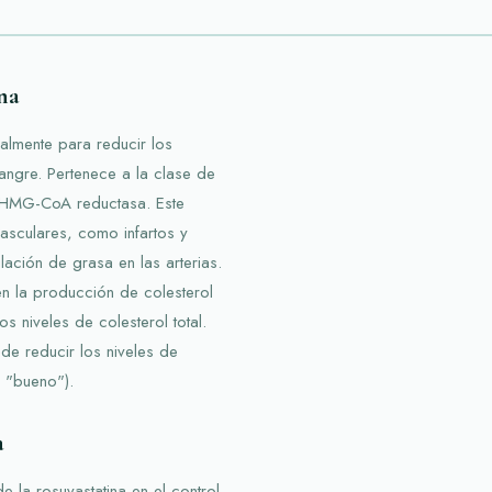
na
palmente para reducir los
sangre. Pertenece a la clase de
 HMG-CoA reductasa. Este
sculares, como infartos y
lación de grasa en las arterias.
en la producción de colesterol
s niveles de colesterol total.
de reducir los niveles de
l "bueno").
a
 la rosuvastatina en el control