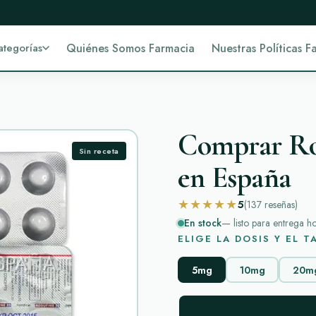
ategorías
Quiénes Somos Farmacia
Nuestras Políticas F
Comprar Ros
Sin receta
en España
★★★★★
5
(137
reseñas
)
En stock
— listo para entrega h
ELIGE LA DOSIS Y EL 
5mg
10mg
20m