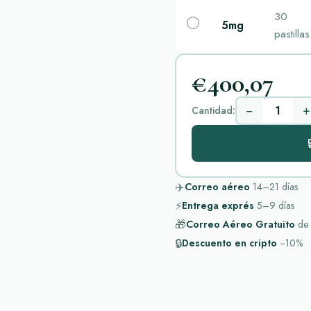
30
5mg
pastillas
€400,07
−
+
Cantidad:

✈️
Correo aéreo
14–21
días
⚡
Entrega exprés
5–9
días
🎁
Correo Aéreo Gratuito
de
🔒
Descuento en cripto
−10%