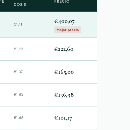
TE
PRECIO
DOSIS
€400,07
€1,11
Mejor precio
€222,60
€1,23
€165,00
€1,37
€136,98
€1,53
€101,17
€1,68