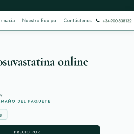
📞
armacia
Nuestro Equipo
Contáctenos
uvastatina online
oy
TAMAÑO DEL PAQUETE
g
PRECIO POR