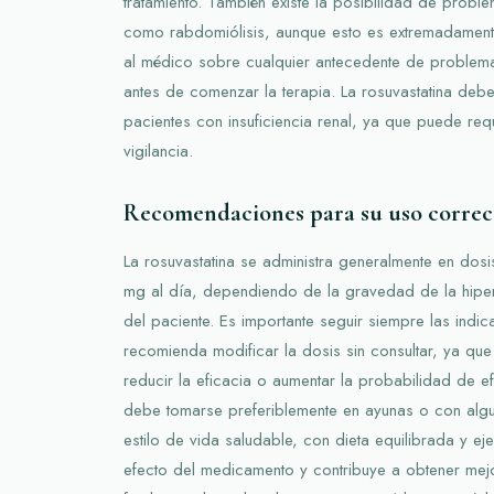
tratamiento. También existe la posibilidad de prob
como rabdomiólisis, aunque esto es extremadamente
al médico sobre cualquier antecedente de problem
antes de comenzar la terapia. La rosuvastatina debe
pacientes con insuficiencia renal, ya que puede req
vigilancia.
Recomendaciones para su uso correc
La rosuvastatina se administra generalmente en dos
mg al día, dependiendo de la gravedad de la hiper
del paciente. Es importante seguir siempre las indi
recomienda modificar la dosis sin consultar, ya qu
reducir la eficacia o aumentar la probabilidad de 
debe tomarse preferiblemente en ayunas o con algu
estilo de vida saludable, con dieta equilibrada y ej
efecto del medicamento y contribuye a obtener mej