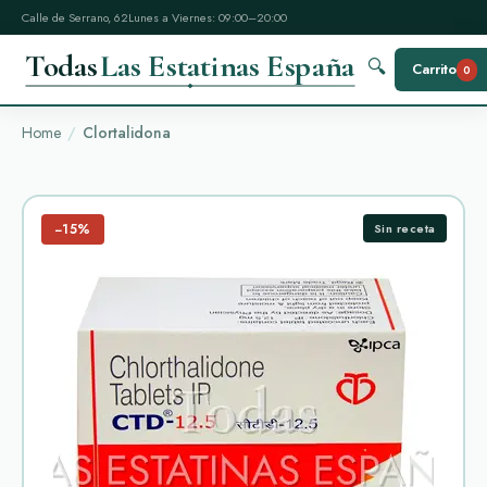
Calle de Serrano, 62
Lunes a Viernes: 09:00–20:00
Todas
Las Estatinas España
🔍
Carrito
0
Home
Clortalidona
−15%
Sin receta