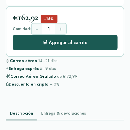
€162,92
−15%
−
+
Cantidad:
🛒 Agregar al carrito
✈️
Correo aéreo
14–21
días
⚡
Entrega exprés
5–9
días
🎁
Correo Aéreo Gratuito
de
€172,99
🔒
Descuento en cripto
−10%
Descripción
Entrega & devoluciones