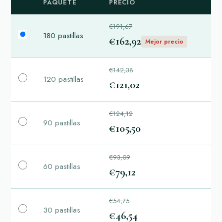
PAQUETE
PRECIO
€191,67
180 pastillas
€162,92
Mejor precio
€142,38
120 pastillas
€121,02
€124,12
90 pastillas
€105,50
€93,09
60 pastillas
€79,12
€54,75
30 pastillas
€46,54