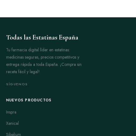
Todas las Estatinas España
Tu farmacia digital líder en estatinas:
medicinas seguras, precios competitivos y
entrega rápida a toda España. ¡Compra sin
receta fácil y legal!
SÍGUENOS
NUEVOS PRODUCTOS
Inspra
Xenical
Sibelium