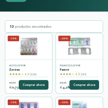
13
productos encontrados
−10%
−20%
ACICLOVIR
FAMCICLOVIR
Zovirax
Famvir
★★★★☆ 4.5
★★★★☆ 4.5
(220)
(181)
€0,81
€5,35
Comprar ahora
Comprar ahora
€0,73
€4,28
−10%
−30%