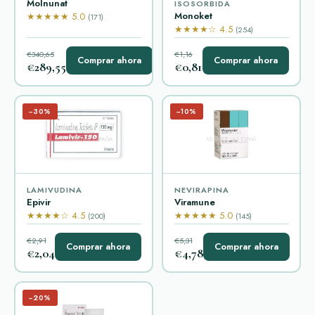
Molnunat
ISOSORBIDA
Monoket
★★★★★ 5.0
(171)
★★★★☆ 4.5
(254)
€340,65
€1,16
Comprar ahora
Comprar ahora
€289,55
€0,81
−30%
−10%
LAMIVUDINA
NEVIRAPINA
Epivir
Viramune
★★★★☆ 4.5
★★★★★ 5.0
(200)
(145)
€2,91
€5,31
Comprar ahora
Comprar ahora
€2,04
€4,78
−20%