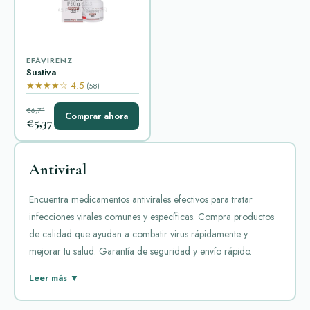
EFAVIRENZ
Sustiva
★★★★☆ 4.5
(58)
€6,71
Comprar ahora
€5,37
Antiviral
Encuentra medicamentos antivirales efectivos para tratar
infecciones virales comunes y específicas. Compra productos
de calidad que ayudan a combatir virus rápidamente y
mejorar tu salud. Garantía de seguridad y envío rápido.
Los antivirales son medicamentos esenciales para combatir
Leer más ▼
infecciones virales. En esta categoría, se incluyen varias
opciones populares que actúan contra diferentes virus como el