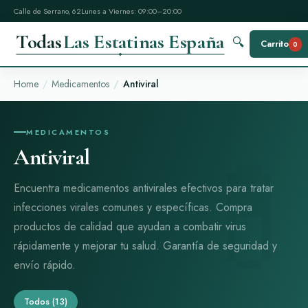
Calle de Serrano, 62
Lunes a Viernes: 09:00–20:00
Todas
Las Estatinas España
🔍
Carrito
0
Home
Medicamentos
Antiviral
MEDICAMENTOS
Antiviral
Encuentra medicamentos antivirales efectivos para tratar
infecciones virales comunes y específicas. Compra
productos de calidad que ayudan a combatir virus
rápidamente y mejorar tu salud. Garantía de seguridad y
envío rápido.
Todos
(13)