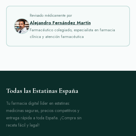
herpes, hepatitis, VIH y otros. A continuación, se ofrece una
revisión breve de los medicamentos más reconocidos.
Revisado médicamente por
Alejandro Fernández Martín
Aciclovir
es uno de los fármacos más usados para tratar
Farmacéutico colegiado, especialista en farmacia
infecciones por herpes simple y varicela zóster. Actúa
clínica y atención farmacéutica
inhibiendo la replicación del virus, alivian el dolor y aceleran
la curación de las lesiones. Está disponible en pastillas y
también en crema al 5%, que se aplica directamente sobre las
lesiones para acelerar la recuperación local.
Acyclovir Cream 5%
Aldara
Todas las Estatinas España
Copegus
es un medicamento que se usa en
combinación para tratar la hepatitis C. Su principio
Tu farmacia digital líder en estatinas:
medicinas seguras, precios competitivos y
activo es la ribavirina, que actúa interfiriendo con la
entrega rápida a toda España. ¡Compra sin
replicación viral. Es eficaz en combinación con otros
receta fácil y legal!
antivirales para lograr la erradicación del virus en
pacientes crónicos.