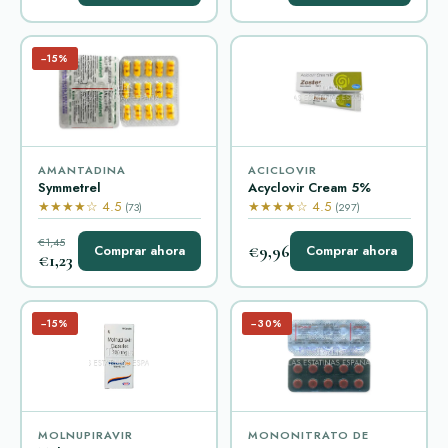
−15%
AMANTADINA
ACICLOVIR
Symmetrel
Acyclovir Cream 5%
★★★★☆ 4.5
★★★★☆ 4.5
(73)
(297)
€1,45
€9,96
Comprar ahora
Comprar ahora
€1,23
−15%
−30%
MOLNUPIRAVIR
MONONITRATO DE