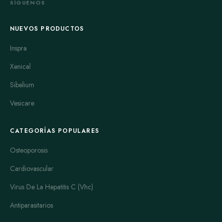
SÍGUENOS
Epivir
Epivir HBV
, está específicamente formulado
para la hepatitis B, mostrando buenos resultados en
NUEVOS PRODUCTOS
la reducción de la carga viral y preservación de la
Inspra
función hepática.
Xenical
Famvir
Sibelium
Molnupiravir
Monoket
Vesicare
Plaquenil
CATEGORÍAS POPULARES
Rebetol
Osteoporosis
Sustiva
Cardiovascular
Symmetrel
Virus De La Hepatitis C (Vhc)
Valtrex
Antiparasitarios
Zovirax