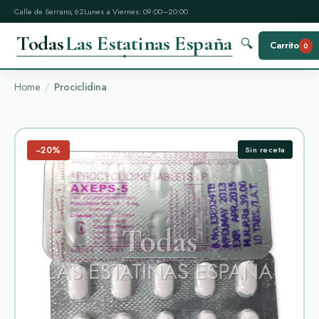
Calle de Serrano, 62
Lunes a Viernes: 09:00–20:00
Todas
Las Estatinas España
🔍
Carrito
0
Home
Prociclidina
−20%
Sin receta