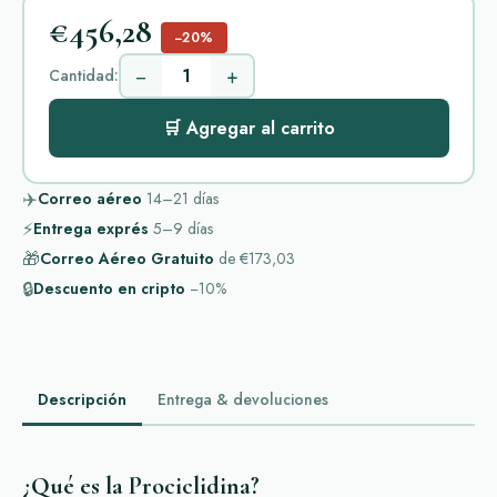
€456,28
−20%
−
+
Cantidad:
🛒 Agregar al carrito
✈️
Correo aéreo
14–21
días
⚡
Entrega exprés
5–9
días
🎁
Correo Aéreo Gratuito
de
€173,03
🔒
Descuento en cripto
−10%
Descripción
Entrega & devoluciones
¿Qué es la Prociclidina?