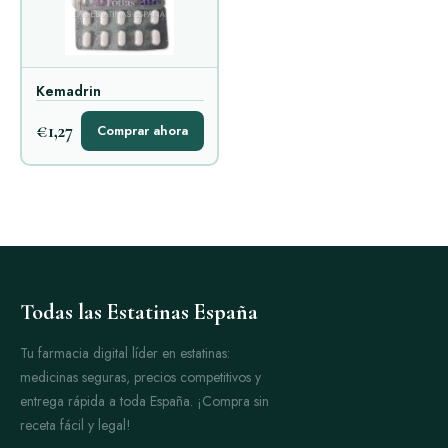
Kemadrin
€1,27
Comprar ahora
Todas las Estatinas España
Tu farmacia digital líder en estatinas:
medicinas seguras, precios competitivos y
entrega rápida a toda España. ¡Compra sin
receta fácil y legal!