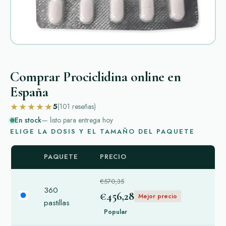
Comprar Prociclidina online en
España
★★★★★
5
(101
reseñas
)
En stock
— listo para entrega hoy
ELIGE LA DOSIS Y EL TAMAÑO DEL PAQUETE
PAQUETE
PRECIO
€570,35
360
€456,28
Mejor precio
pastillas
Popular