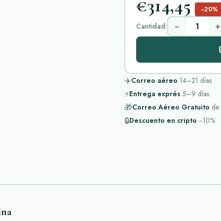
€314,45
−20%
−
+
Cantidad:

✈️
Correo aéreo
14–21
días
⚡
Entrega exprés
5–9
días
🎁
Correo Aéreo Gratuito
de
🔒
Descuento en cripto
−10%
ina