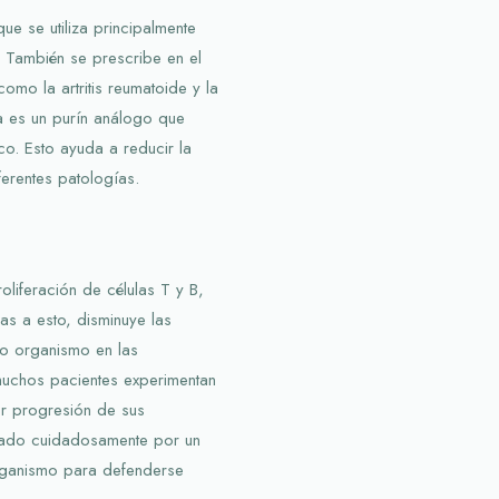
e se utiliza principalmente
 También se prescribe en el
mo la artritis reumatoide y la
a es un purín análogo que
co. Esto ayuda a reducir la
ferentes patologías.
oliferación de células T y B,
s a esto, disminuye las
io organismo en las
muchos pacientes experimentan
or progresión de sus
sado cuidadosamente por un
rganismo para defenderse