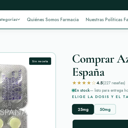
ategorías
Quiénes Somos Farmacia
Nuestras Políticas F
Comprar Aza
Sin receta
España
★★★★☆
4.5
(227
reseñas
)
En stock
— listo para entrega h
ELIGE LA DOSIS Y EL 
25mg
50mg