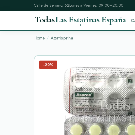
Calle de Serrano, 62
Lunes a Viernes: 09:00–20:00
Todas
Las Estatinas España
C
Home
Azatioprina
−20%