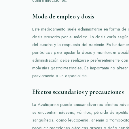
contra infecciones.
Modo de empleo y dosis
Este medicamento suele administrarse en forma de 
dosis prescrita por el médico. La dosis varía segú
del cuadro y la respuesta del paciente. Es fundament
periódicos para ajustar la dosis y monitorear posib
administración debe realizarse preferentemente con 
molestias gastrointestinales. Es importante no alterar
previamente a un especialista.
Efectos secundarios y precauciones
La Azatioprina puede causar diversos efectos adver
se encuentran náuseas, vómitos, pérdida de apetito y
sanguíneos, como leucopenia, anemia o trombocito
producir reacciones alérgicas graves o daño hepáti