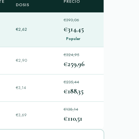
TE
PRECIO
DOSIS
€393,06
€314,45
€2,62
Popular
€324,95
€2,90
€259,96
€235,44
€3,14
€188,35
€138,14
€3,69
€110,51