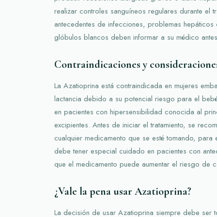
realizar controles sanguíneos regulares durante el t
antecedentes de infecciones, problemas hepáticos 
glóbulos blancos deben informar a su médico ante
Contraindicaciones y consideraciones
La Azatioprina está contraindicada en mujeres em
lactancia debido a su potencial riesgo para el beb
en pacientes con hipersensibilidad conocida al prin
excipientes. Antes de iniciar el tratamiento, se rec
cualquier medicamento que se esté tomando, para ev
debe tener especial cuidado en pacientes con ante
que el medicamento puede aumentar el riesgo de c
¿Vale la pena usar Azatioprina?
La decisión de usar Azatioprina siempre debe ser 