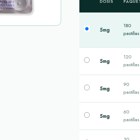
DOSIS
PAQUE
180
5mg
pastillas
120
5mg
pastillas
90
5mg
pastillas
60
5mg
pastillas
30