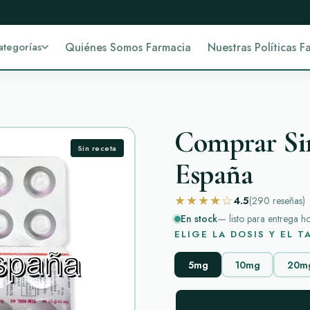
ategorías
Quiénes Somos Farmacia
Nuestras Políticas F
Comprar Sim
Sin receta
España
★★★★☆
4.5
(290
reseñas
)
En stock
— listo para entrega h
ELIGE LA DOSIS Y EL 
5mg
10mg
20m