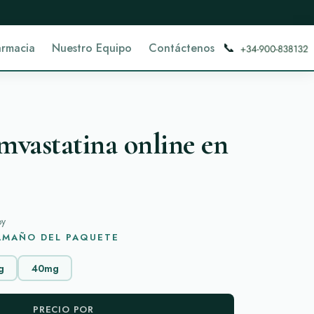
📞
armacia
Nuestro Equipo
Contáctenos
vastatina online en
oy
TAMAÑO DEL PAQUETE
g
40mg
PRECIO POR