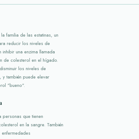
a familia de las estatinas, un
ra reducir los niveles de
n inhibir una enzima llamada
 de colesterol en el hígado.
isminuir los niveles de
, y también puede elevar
erol "bueno".
a
a personas que tienen
colesterol en la sangre. También
e enfermedades