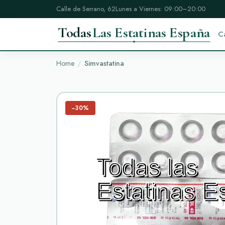
Calle de Serrano, 62
Lunes a Viernes: 09:00–20:00
Todas
Las Estatinas España
C
Home
Simvastatina
−30%