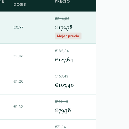
TE
PRECIO
DOSIS
€246,83
€172,78
€0,97
Mejor precio
€182,34
€1,06
€127,64
€153,43
€1,20
€107,40
€113,40
€1,32
€79,38
€71,14