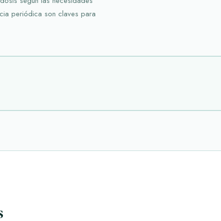
 dosis según las necesidades
ancia periódica son claves para
s