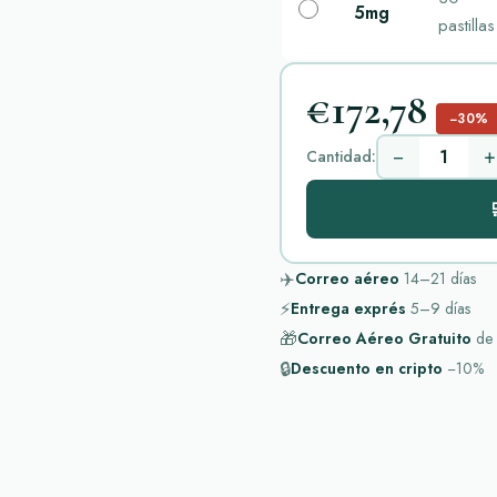
5mg
pastillas
€172,78
−30%
−
+
Cantidad:

✈️
Correo aéreo
14–21
días
⚡
Entrega exprés
5–9
días
🎁
Correo Aéreo Gratuito
de
🔒
Descuento en cripto
−10%