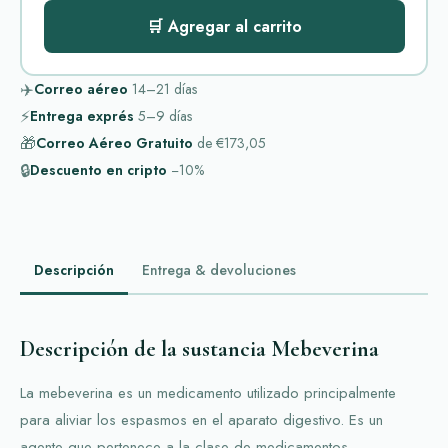
🛒 Agregar al carrito
✈️
Correo aéreo
14–21
días
⚡
Entrega exprés
5–9
días
🎁
Correo Aéreo Gratuito
de
€173,05
🔒
Descuento en cripto
−10%
Descripción
Entrega & devoluciones
Descripción de la sustancia Mebeverina
La mebeverina es un medicamento utilizado principalmente
para aliviar los espasmos en el aparato digestivo. Es un
agente que pertenece a la clase de medicamentos