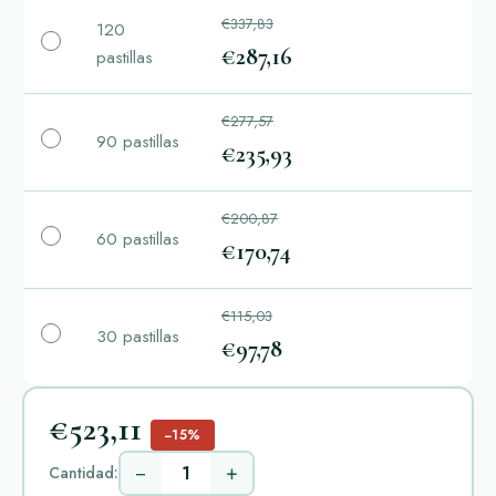
€337,83
120
€287,16
pastillas
€277,57
90 pastillas
€235,93
€200,87
60 pastillas
€170,74
€115,03
30 pastillas
€97,78
€523,11
−15%
−
+
Cantidad: