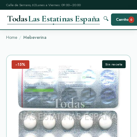
Calle de Serrano, 62
Lunes a Viernes: 09:00–20:00
Todas
Las Estatinas España
🔍
Carrito
0
Home
Mebeverina
−15%
Sin receta