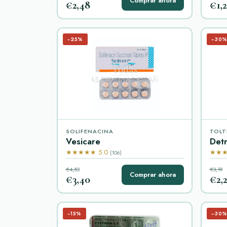
Comprar ahora
€2,48
€1,2
−25%
−30
SOLIFENACINA
TOLT
Vesicare
Detr
★★★★★ 5.0
★★★
(106)
€4,53
€3,19
Comprar ahora
€3,40
€2,
−15%
−30