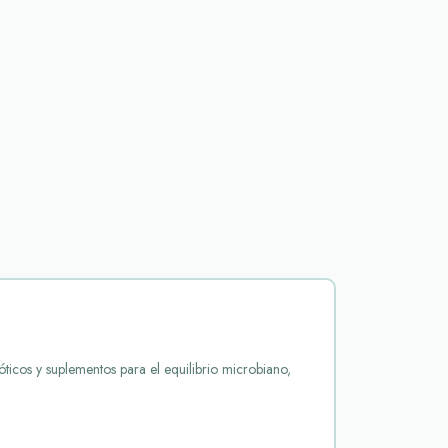
ióticos y suplementos para el equilibrio microbiano,
 de la vejiga y el tracto urinario inferior. Incluye