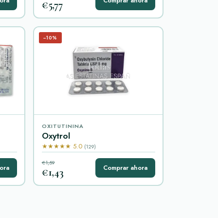
ora
Comprar ahora
€5,77
−10%
OXITUTININA
Oxytrol
★★★★★ 5.0
(129)
€1,59
ora
Comprar ahora
€1,43