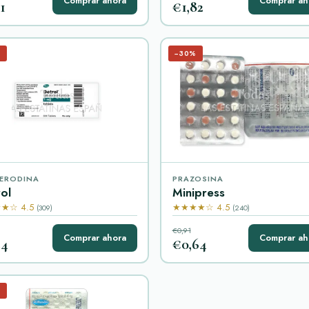
Comprar ahora
Comprar ah
1
€1,82
%
−30%
ERODINA
PRAZOSINA
ol
Minipress
★☆ 4.5
★★★★☆ 4.5
(309)
(240)
€0,91
Comprar ahora
Comprar ah
24
€0,64
%