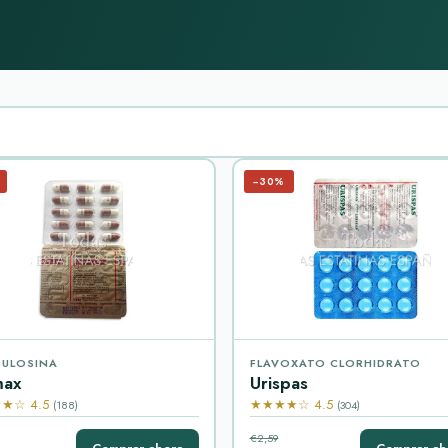
−30%
ULOSINA
FLAVOXATO CLORHIDRATO
max
Urispas
★☆ 4.5
★★★★☆ 4.5
(188)
(304)
€2,59