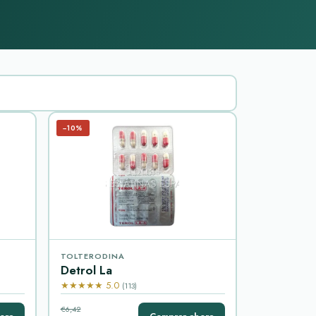
−10%
TOLTERODINA
Detrol La
★★★★★ 5.0
(113)
€6,42