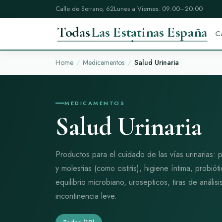
Calle de Serrano, 62
Lunes a Viernes: 09:00–20:00
Todas
Las Estatinas España
C
Home
Medicamentos
Salud Urinaria
MEDICAMENTOS
Salud Urinaria
Productos para el cuidado de las vías urinarias: 
y molestias (como cistitis), higiene íntima, probió
equilibrio microbiano, urosepticos, tiras de análi
incontinencia leve.