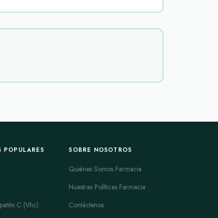
acilitar el vaciado en casos de obstrucción
rónico en trastornos funcionales del sistema
luntarias de orina, micciones nocturnas frecuentes
ño prostático y la retención urinaria asociada; en
es de toma diaria, de liberación prolongada y
 reducir contracciones involuntarias de la vejiga;
es de liberación modificada o parches para pacientes
ue aparecen con frecuencia en este ámbito son
sí como alfa-bloqueantes conocidos como flomax,
S POPULARES
SOBRE NOSOTROS
es asociadas a antimuscarínicos se encuentran
Quiénes Somos Farmacia
ión de mareo o cambios en la presión arterial. La
Nuestras Políticas Farmacia
 el medicamento. La información que acompaña a
atitis C (Vhc)
Contáctenos
ológico (una toma diaria frente a varias, o parche),