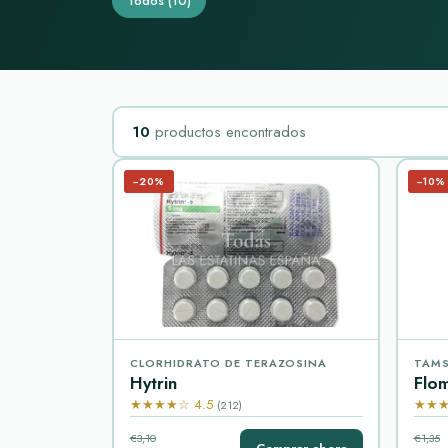
Todos
(10)
10
productos encontrados
−20%
−10%
CLORHIDRATO DE TERAZOSINA
TAMS
Hytrin
Flo
★★★★☆ 4.5
★★★
(212)
€3,10
€1,35