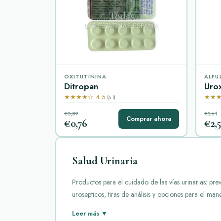
OXITUTININA
ALFU
Ditropan
Urox
★★★★☆ 4.5
★★★
(61)
€0,89
€3,61
Comprar ahora
€0,76
€2,5
Salud Urinaria
Productos para el cuidado de las vías urinarias: prev
urosepticos, tiras de análisis y opciones para el man
La categoría "Salud Urinaria" agrupa medicamentos or
Leer más ▼