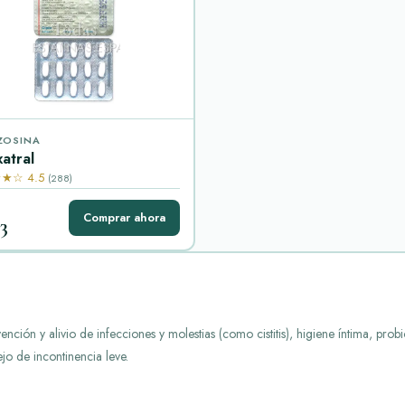
ZOSINA
atral
★☆ 4.5
(288)
Comprar ahora
3
ención y alivio de infecciones y molestias (como cistitis), higiene íntima, prob
ejo de incontinencia leve.
ientados a controlar y aliviar alteraciones relacionadas con el funcionamiento