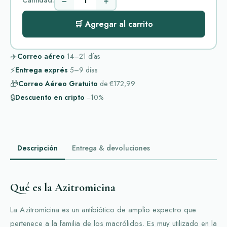
−
+
Cantidad:
🛒 Agregar al carrito
✈️
Correo aéreo
14–21
días
⚡
Entrega exprés
5–9
días
🎁
Correo Aéreo Gratuito
de
€172,99
🔒
Descuento en cripto
−10%
Descripción
Entrega & devoluciones
Qué es la Azitromicina
La Azitromicina es un antibiótico de amplio espectro que
pertenece a la familia de los macrólidos. Es muy utilizado en la