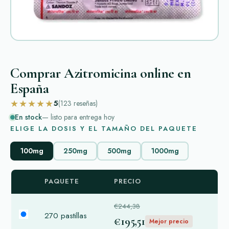
Comprar Azitromicina online en
España
★★★★★
5
(123
reseñas
)
En stock
— listo para entrega hoy
ELIGE LA DOSIS Y EL TAMAÑO DEL PAQUETE
100mg
250mg
500mg
1000mg
PAQUETE
PRECIO
€244,38
270 pastillas
€195,51
Mejor precio