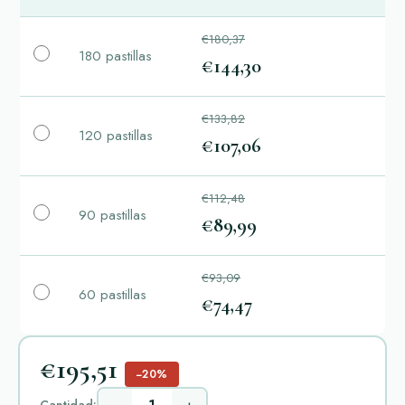
€180,37
180 pastillas
€144,30
€133,82
120 pastillas
€107,06
€112,48
90 pastillas
€89,99
€93,09
60 pastillas
€74,47
€195,51
−20%