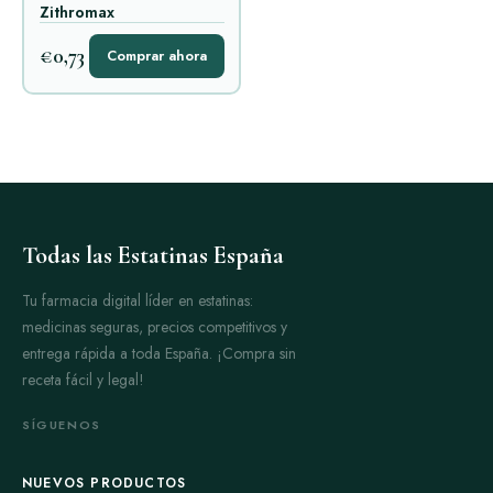
Zithromax
€0,73
Comprar ahora
Todas las Estatinas España
Tu farmacia digital líder en estatinas:
medicinas seguras, precios competitivos y
entrega rápida a toda España. ¡Compra sin
receta fácil y legal!
SÍGUENOS
NUEVOS PRODUCTOS