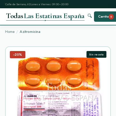
Calle de Serrano, 62
Lunes a Viernes: 09:00–20:00
Todas
Las Estatinas España
🔍
Carrito
0
Home
Azitromicina
−20%
Sin receta