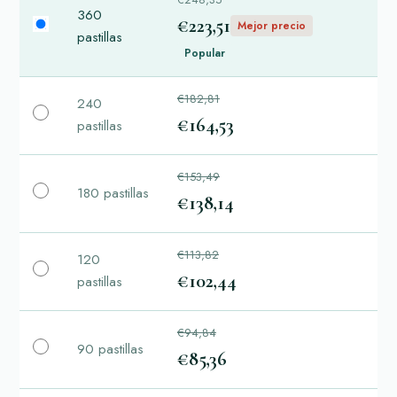
360
€223,51
Mejor precio
pastillas
Popular
€182,81
240
€164,53
pastillas
€153,49
180 pastillas
€138,14
€113,82
120
€102,44
pastillas
€94,84
90 pastillas
€85,36