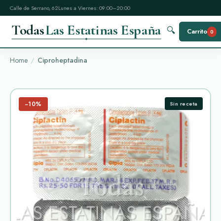
Calle de Serrano, 62
Lunes a Viernes: 09:00–20:00
Todas
Las Estatinas España
🔍
Carrito
0
Home
Ciproheptadina
−10%
Sin receta