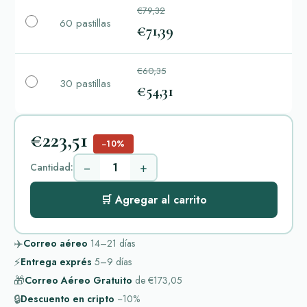
€79,32
60 pastillas
€71,39
€60,35
30 pastillas
€54,31
€223,51
−10%
−
+
Cantidad:
🛒 Agregar al carrito
✈️
Correo aéreo
14–21
días
⚡
Entrega exprés
5–9
días
🎁
Correo Aéreo Gratuito
de
€173,05
🔒
Descuento en cripto
−10%