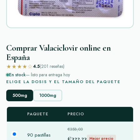
Comprar Valaciclovir online en
España
★★★★☆
4.5
(201
reseñas
)
En stock
— listo para entrega hoy
ELIGE LA DOSIS Y EL TAMAÑO DEL PAQUETE
500mg
1000mg
PAQUETE
PRECIO
€358,03
90 pastillas
€322,23
Mejor precio