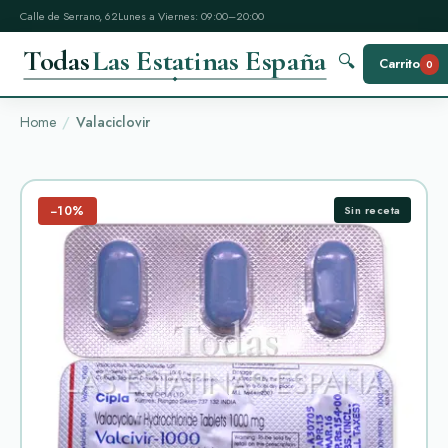
Calle de Serrano, 62
Lunes a Viernes: 09:00–20:00
Todas
Las Estatinas España
🔍
Carrito
0
Home
Valaciclovir
−10%
Sin receta