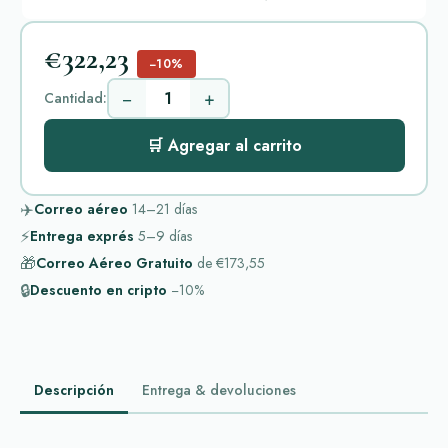
€322,23
−10%
−
+
Cantidad:
🛒 Agregar al carrito
✈️
Correo aéreo
14–21
días
⚡
Entrega exprés
5–9
días
🎁
Correo Aéreo Gratuito
de
€173,55
🔒
Descuento en cripto
−10%
Descripción
Entrega & devoluciones