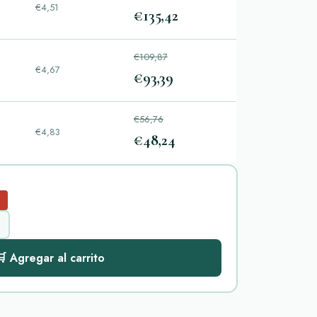
€4,51
€135,42
s
€109,87
€4,67
€93,39
s
€56,76
€4,83
€48,24
s
 Agregar al carrito