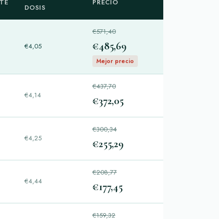
TE
PRECIO
DOSIS
€571,40
€485,69
€4,05
s
Mejor precio
€437,70
€4,14
€372,05
s
€300,34
€4,25
€255,29
s
€208,77
€4,44
€177,45
s
€159,32