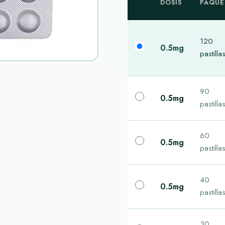
DOSIS
PAQUE
120
0.5mg
pastilla
90
0.5mg
pastilla
60
0.5mg
pastilla
40
0.5mg
pastilla
30