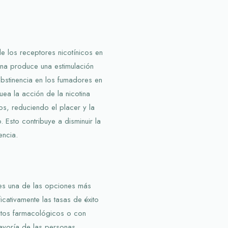
e los receptores nicotínicos en
lina produce una estimulación
bstinencia en los fumadores en
ea la acción de la nicotina
os, reduciendo el placer y la
Esto contribuye a disminuir la
encia.
 es una de las opciones más
icativamente las tasas de éxito
ntos farmacológicos o con
ayoría de las personas,