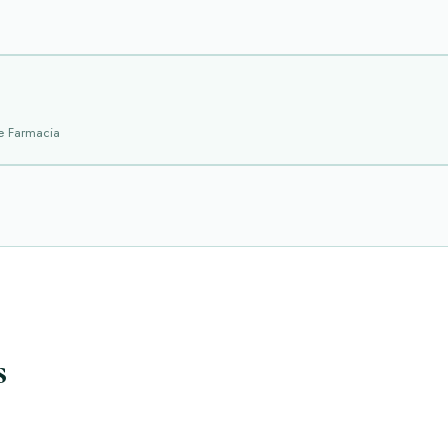
de Farmacia
s