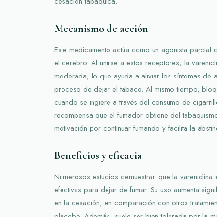
cesación tabáquica.
Mecanismo de acción
Este medicamento actúa como un agonista parcial d
el cerebro. Al unirse a estos receptores, la varenic
moderada, lo que ayuda a aliviar los síntomas de a
proceso de dejar el tabaco. Al mismo tiempo, bloqu
cuando se ingiere a través del consumo de cigarrill
recompensa que el fumador obtiene del tabaquismo. 
motivación por continuar fumando y facilita la abstin
Beneficios y eficacia
Numerosos estudios demuestran que la vareniclina
efectivas para dejar de fumar. Su uso aumenta signif
en la cesación, en comparación con otros tratamie
placebo. Además, suele ser bien tolerada por la m