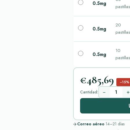
0.5mg
pastilla
20
0.5mg
pastilla
10
0.5mg
pastilla
€485,69
−15%
−
+
Cantidad:

✈️
Correo aéreo
14–21
días