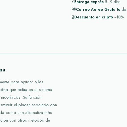
⚡
Entrega exprés
5–9
días
🎁
Correo Aéreo Gratuito
de
🔒
Descuento en cripto
−10%
ina
lmente para ayudar a las
tina que actúa en el sistema
nicotínicos. Su función
disminuir el placer asociado con
ada como una alternativa más
ación con otros métodos de