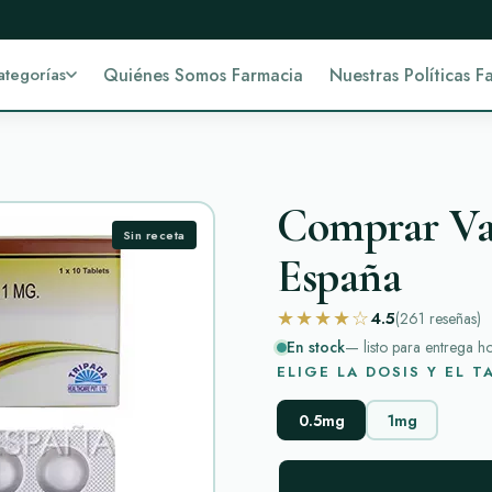
ategorías
Quiénes Somos Farmacia
Nuestras Políticas F
Comprar Var
Sin receta
España
★★★★☆
4.5
(261
reseñas
)
En stock
— listo para entrega h
ELIGE LA DOSIS Y EL 
0.5mg
1mg