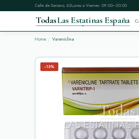
Calle de Serrano, 62
Lunes a Viernes: 09:00–20:00
Todas
Las Estatinas España
C
Home
Vareniclina
−15%