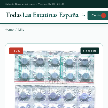
Calle de Serrano, 62
Lunes a Viernes: 09:00–20:00
Todas
Las Estatinas España
🔍
Carrito
0
Home
Litio
−10%
Sin receta