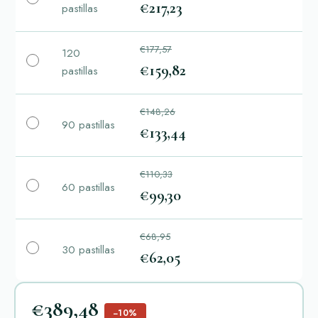
€217,23
pastillas
€177,57
120
€159,82
pastillas
€148,26
90 pastillas
€133,44
€110,33
60 pastillas
€99,30
€68,95
30 pastillas
€62,05
€389,48
−10%