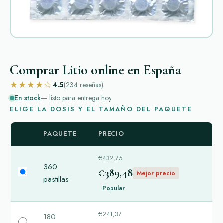
Comprar Litio online en España
★★★★☆
4.5
(234
reseñas
)
En stock
— listo para entrega hoy
ELIGE LA DOSIS Y EL TAMAÑO DEL PAQUETE
PAQUETE
PRECIO
€432,75
360
€389,48
Mejor precio
pastillas
Popular
€241,37
180