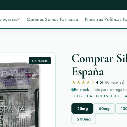
ategorías
Quiénes Somos Farmacia
Nuestras Políticas F
Comprar Sil
Sin receta
España
★★★★☆
4.5
(180
reseñas
)
En stock
— listo para entrega h
ELIGE LA DOSIS Y EL 
25mg
50mg
10
200mg