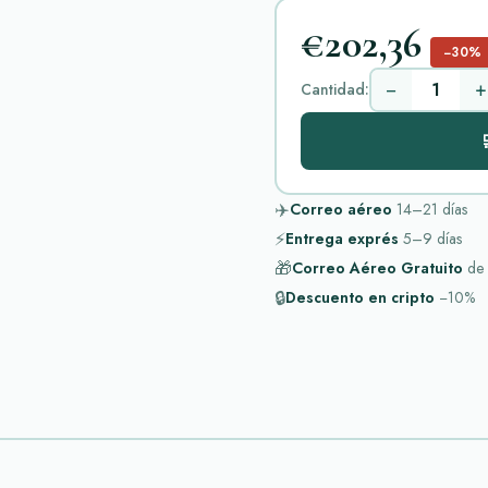
€202,36
−30%
−
+
Cantidad:

✈️
Correo aéreo
14–21
días
⚡
Entrega exprés
5–9
días
🎁
Correo Aéreo Gratuito
de
🔒
Descuento en cripto
−10%