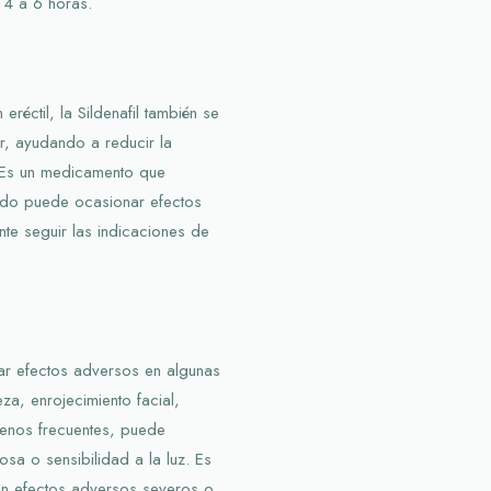
 4 a 6 horas.
eréctil, la Sildenafil también se
r, ayudando a reducir la
 Es un medicamento que
ido puede ocasionar efectos
te seguir las indicaciones de
ar efectos adversos en algunas
a, enrojecimiento facial,
menos frecuentes, puede
osa o sensibilidad a la luz. Es
tan efectos adversos severos o