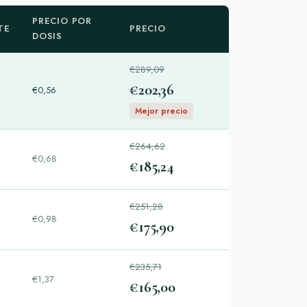
PRECIO POR
TE
PRECIO
DOSIS
€289,09
€202,36
€0,56
Mejor precio
€264,62
€0,68
€185,24
€251,28
€0,98
€175,90
€235,71
€1,37
€165,00