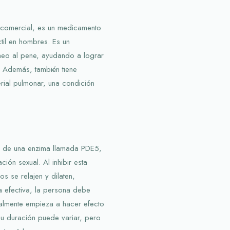
 comercial, es un medicamento
ctil en hombres. Es un
neo al pene, ayudando a lograr
. Además, también tiene
terial pulmonar, una condición
d de una enzima llamada PDE5,
ción sexual. Al inhibir esta
os se relajen y dilaten,
a efectiva, la persona debe
eralmente empieza a hacer efecto
u duración puede variar, pero