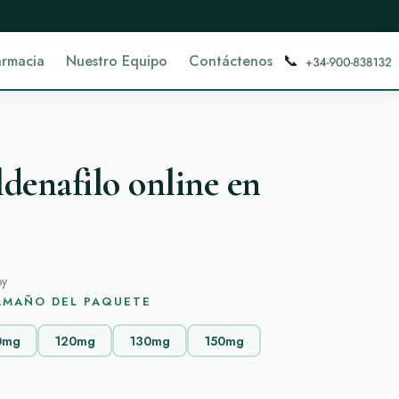
📞
armacia
Nuestro Equipo
Contáctenos
denafilo online en
oy
TAMAÑO DEL PAQUETE
0mg
120mg
130mg
150mg