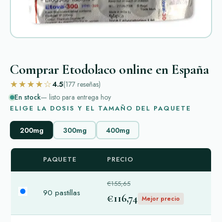
Comprar Etodolaco online en España
★★★★☆
4.5
(177
reseñas
)
En stock
— listo para entrega hoy
ELIGE LA DOSIS Y EL TAMAÑO DEL PAQUETE
200mg
300mg
400mg
PAQUETE
PRECIO
€155,65
90 pastillas
€116,74
Mejor precio