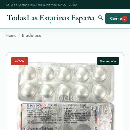
Calle de Serrano, 62
Lunes a Viernes: 09:00–20:00
Todas
Las Estatinas España
🔍
Carrito
0
Home
Etodolaco
−25%
Sin receta