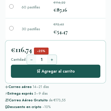
€116,22
60 pastillas
€87,16
€72,63
30 pastillas
€54,47
€116,74
−25%
−
+
Cantidad:
🛒 Agregar al carrito
✈️
Correo aéreo
14–21
días
⚡
Entrega exprés
5–9
días
🎁
Correo Aéreo Gratuito
de
€173,55
🔒
Descuento en cripto
−10%