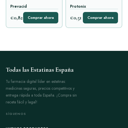
Prevacid
Protonix
€0,82
€0,51
Comprar ahora
Comprar ahora
Todas las Estatinas España
Tu farmacia digital líder en estatinas:
medicinas seguras, precios competitivos y
entrega rápida a toda España. ¡Compra sin
receta fácil y legal!
SÍGUENOS