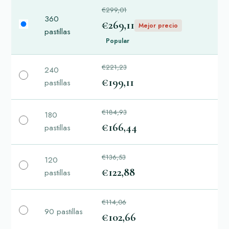
€299,01
360
€269,11
Mejor precio
pastillas
Popular
€221,23
240
€199,11
pastillas
€184,93
180
€166,44
pastillas
€136,53
120
€122,88
pastillas
€114,06
90 pastillas
€102,66