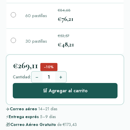
€84,68
60 pastillas
€76,21
€53,57
30 pastillas
€48,21
€269,11
−10%
−
+
Cantidad:
🛒 Agregar al carrito
✈️
Correo aéreo
14–21
días
⚡
Entrega exprés
5–9
días
🎁
Correo Aéreo Gratuito
de
€173,43