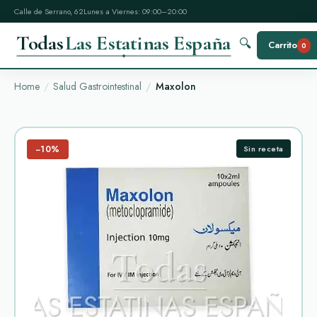
Calle de Serrano, 62
Lunes a Viernes: 09:00–20:00
Todas
Las Estatinas España
🔍
Carrito
0
Home
Salud Gastrointestinal
Maxolon
−10%
Sin receta