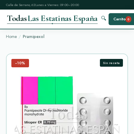
Calle de Serrano, 62
Lunes a Viernes: 09:00–20:00
Todas
Las Estatinas España
🔍
Carrito
0
Home
Pramipexol
−10%
Sin receta