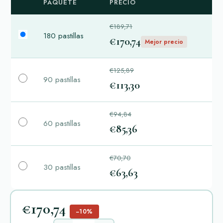
PAQUETE
PRECIO
€189,71
180 pastillas
€170,74
Mejor precio
€125,89
90 pastillas
€113,30
€94,84
60 pastillas
€85,36
€70,70
30 pastillas
€63,63
€170,74
−10%