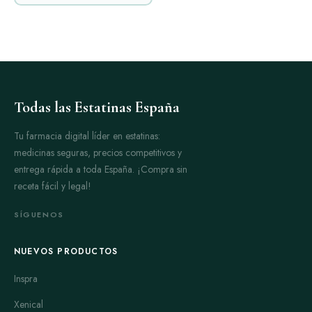
Todas las Estatinas España
Tu farmacia digital líder en estatinas:
medicinas seguras, precios competitivos y
entrega rápida a toda España. ¡Compra sin
receta fácil y legal!
SÍGUENOS
NUEVOS PRODUCTOS
Inspra
Xenical