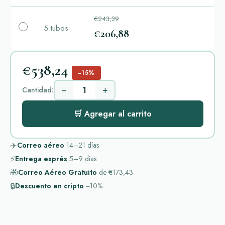
€243,39
5 tubos
€206,88
€538,24
−15%
−
+
Cantidad:
🛒 Agregar al carrito
✈️
Correo aéreo
14–21
días
⚡
Entrega exprés
5–9
días
🎁
Correo Aéreo Gratuito
de
€173,43
🔒
Descuento en cripto
−10%