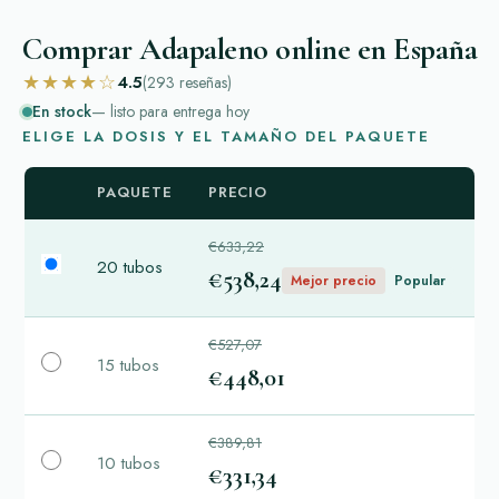
Comprar Adapaleno online en España
★★★★☆
4.5
(293
reseñas
)
En stock
— listo para entrega hoy
ELIGE LA DOSIS Y EL TAMAÑO DEL PAQUETE
PAQUETE
PRECIO
€633,22
20 tubos
€538,24
Mejor precio
Popular
€527,07
15 tubos
€448,01
€389,81
10 tubos
€331,34