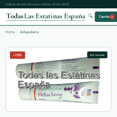
Calle de Serrano, 62
Lunes a Viernes: 09:00–20:00
Todas
Las Estatinas España
🔍
Carrito
0
Home
Adapaleno
−15%
Sin receta