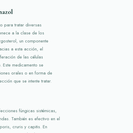
nazol
do para tratar diversas
enece a la clase de los
ergosterol, un componente
cias a esta acción, el
feración de las células
e. Este medicamento se
iones orales o en forma de
ción que se intente tratar.
nfecciones fúngicas sistémicas,
undas. También es efectivo en el
oris, cruris y capitis. En