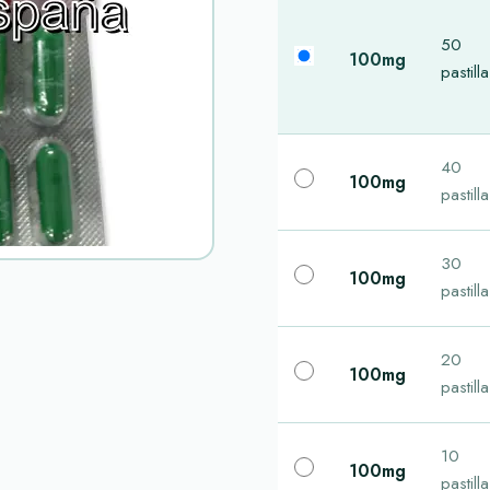
50
100mg
pastill
40
100mg
pastill
30
100mg
pastill
20
100mg
pastill
10
100mg
pastill