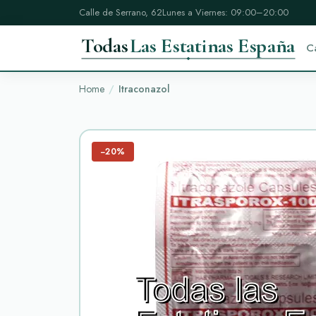
Calle de Serrano, 62
Lunes a Viernes: 09:00–20:00
Todas
Las Estatinas España
C
Home
Itraconazol
−20%