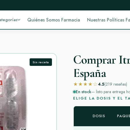
ategorías
Quiénes Somos Farmacia
Nuestras Políticas F
Comprar Itr
Sin receta
España
★★★★☆
4.5
(219
reseñas
)
En stock
— listo para entrega h
ELIGE LA DOSIS Y EL 
DOSIS
PAQU