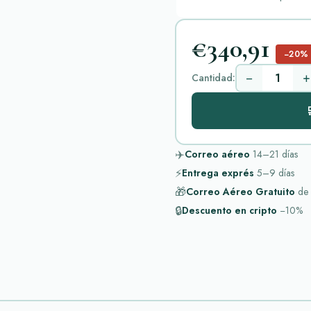
€340,91
−20%
−
+
Cantidad:

✈️
Correo aéreo
14–21
días
⚡
Entrega exprés
5–9
días
🎁
Correo Aéreo Gratuito
de
🔒
Descuento en cripto
−10%