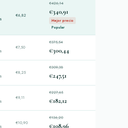
€426,14
€340,91
€6,82
as
Mejor precio
Popular
€375,54
€7,50
€300,44
as
€309,38
€8,25
€247,51
as
€227,65
€9,11
€182,12
as
€136,20
€10,90
€108,96
as