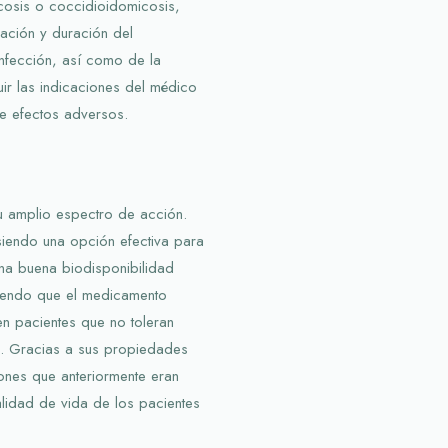
icosis o coccidioidomicosis,
cación y duración del
infección, así como de la
uir las indicaciones del médico
de efectos adversos.
su amplio espectro de acción.
siendo una opción efectiva para
una buena biodisponibilidad
tiendo que el medicamento
n pacientes que no toleran
a. Gracias a sus propiedades
iones que anteriormente eran
calidad de vida de los pacientes