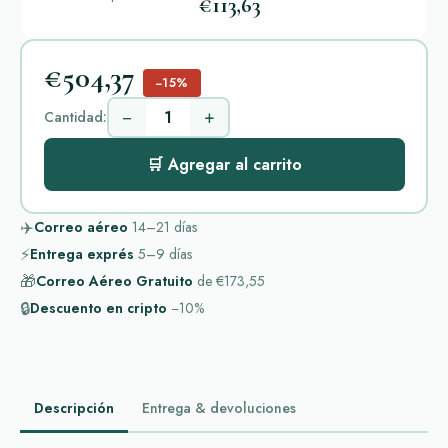
€113,63
€504,37
−15%
−
+
Cantidad:
🛒 Agregar al carrito
✈️
Correo aéreo
14–21
días
⚡
Entrega exprés
5–9
días
🎁
Correo Aéreo Gratuito
de
€173,55
🔒
Descuento en cripto
−10%
Descripción
Entrega & devoluciones