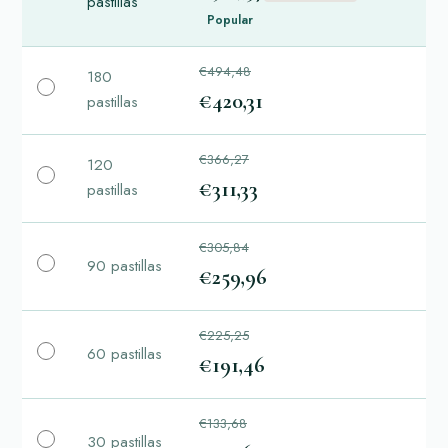
pastillas
Popular
€494,48
180
€420,31
pastillas
€366,27
120
€311,33
pastillas
€305,84
90 pastillas
€259,96
€225,25
60 pastillas
€191,46
€133,68
30 pastillas