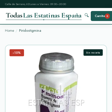
Calle de Serrano, 62
Lunes a Viernes: 09:00–20:00
Todas
Las Estatinas España
🔍
Carrito
0
Home
Piridostigmina
−15%
Sin receta