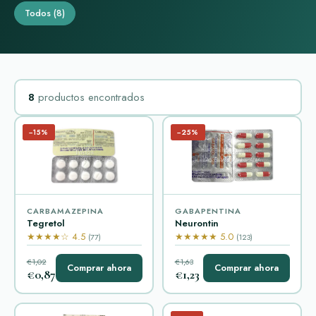
Todos
(8)
8
productos encontrados
−15%
−25%
CARBAMAZEPINA
GABAPENTINA
Tegretol
Neurontin
★★★★☆ 4.5
★★★★★ 5.0
(77)
(123)
€1,02
€1,63
Comprar ahora
Comprar ahora
€0,87
€1,23