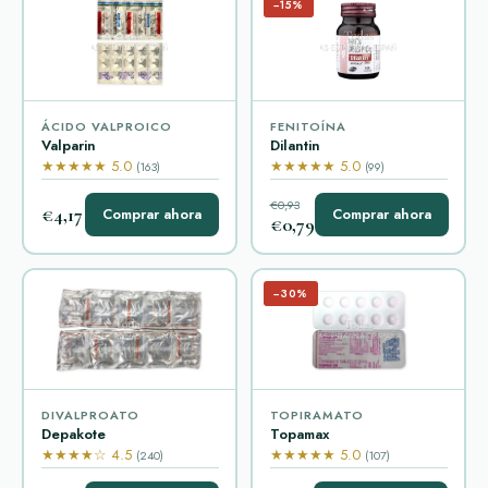
−15%
ÁCIDO VALPROICO
FENITOÍNA
Valparin
Dilantin
★★★★★ 5.0
★★★★★ 5.0
(163)
(99)
€0,93
€4,17
Comprar ahora
Comprar ahora
€0,79
−30%
DIVALPROATO
TOPIRAMATO
Depakote
Topamax
★★★★☆ 4.5
★★★★★ 5.0
(240)
(107)