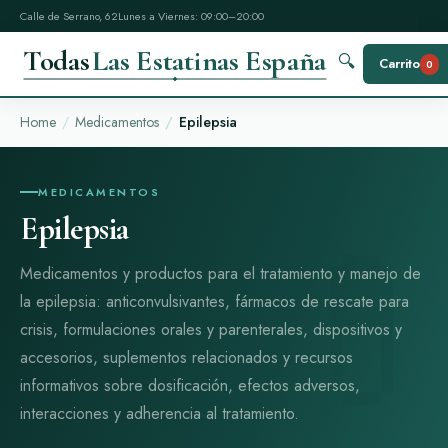
Calle de Serrano, 62
Lunes a Viernes: 09:00–20:00
Todas
Las Estatinas España
🔍
Carrito
0
Home
Medicamentos
Epilepsia
MEDICAMENTOS
Epilepsia
Medicamentos y productos para el tratamiento y manejo de
la epilepsia: anticonvulsivantes, fármacos de rescate para
crisis, formulaciones orales y parenterales, dispositivos y
accesorios, suplementos relacionados y recursos
informativos sobre dosificación, efectos adversos,
interacciones y adherencia al tratamiento.