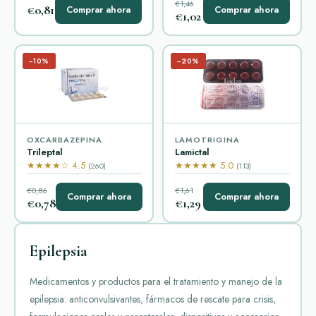
€1,46
€0,81
Comprar ahora
Comprar ahora
€1,02
−10%
−20%
OXCARBAZEPINA
LAMOTRIGINA
Trileptal
Lamictal
★★★★☆ 4.5
★★★★★ 5.0
(260)
(113)
€0,86
€1,61
Comprar ahora
Comprar ahora
€0,78
€1,29
Epilepsia
Medicamentos y productos para el tratamiento y manejo de la
epilepsia: anticonvulsivantes, fármacos de rescate para crisis,