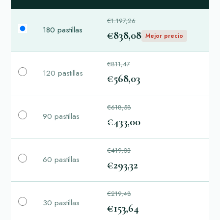
€1.197,26
180 pastillas
€838,08
Mejor precio
€811,47
120 pastillas
€568,03
€618,58
90 pastillas
€433,00
€419,03
60 pastillas
€293,32
€219,48
30 pastillas
€153,64