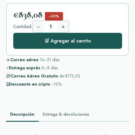
€838,08
−30%
−
+
Cantidad:
🛒 Agregar al carrito
✈️
Correo aéreo
14–21
días
⚡
Entrega exprés
5–9
días
🎁
Correo Aéreo Gratuito
de
€173,03
🔒
Descuento en cripto
−10%
Descripción
Entrega & devoluciones