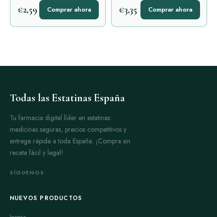
€2,59
€3,35
Comprar ahora
Comprar ahora
Todas las Estatinas España
Tu farmacia digital líder en estatinas:
medicinas seguras, precios competitivos y
entrega rápida a toda España. ¡Compra sin
receta fácil y legal!
SÍGUENOS
NUEVOS PRODUCTOS
Inspra