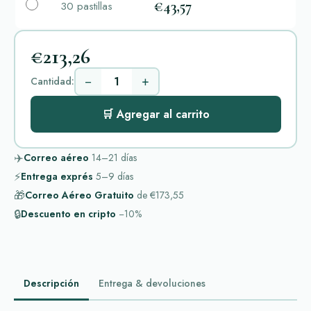
€43,57
30 pastillas
€213,26
−
+
Cantidad:
🛒 Agregar al carrito
✈️
Correo aéreo
14–21
días
⚡
Entrega exprés
5–9
días
🎁
Correo Aéreo Gratuito
de
€173,55
🔒
Descuento en cripto
−10%
Descripción
Entrega & devoluciones