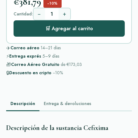
€381,79
−10%
−
+
Cantidad:
🛒 Agregar al carrito
✈️
Correo aéreo
14–21
días
⚡
Entrega exprés
5–9
días
🎁
Correo Aéreo Gratuito
de
€173,03
🔒
Descuento en cripto
−10%
Descripción
Entrega & devoluciones
Descripción de la sustancia Cefixima