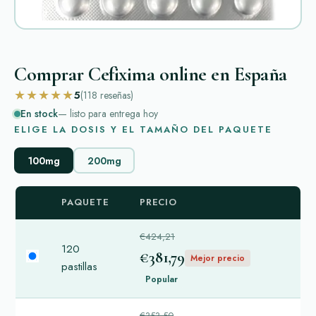
Comprar Cefixima online en España
★★★★★
5
(118
reseñas
)
En stock
— listo para entrega hoy
ELIGE LA DOSIS Y EL TAMAÑO DEL PAQUETE
100mg
200mg
PAQUETE
PRECIO
€424,21
120
€381,79
Mejor precio
pastillas
Popular
€353,50