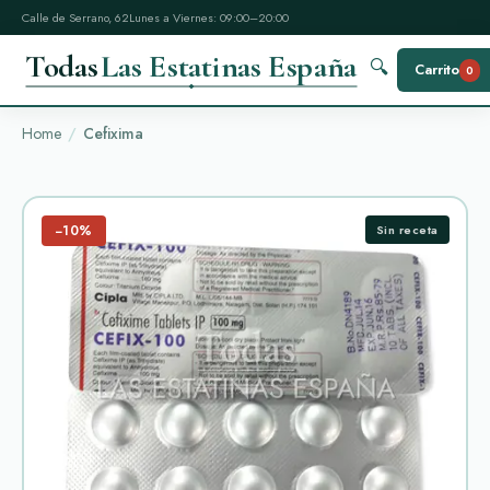
Calle de Serrano, 62
Lunes a Viernes: 09:00–20:00
Todas
Las Estatinas España
🔍
Carrito
0
Home
Cefixima
−10%
Sin receta