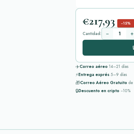
€217,93
−15%
−
+
Cantidad:

✈️
Correo aéreo
14–21
días
⚡
Entrega exprés
5–9
días
🎁
Correo Aéreo Gratuito
de
🔒
Descuento en cripto
−10%