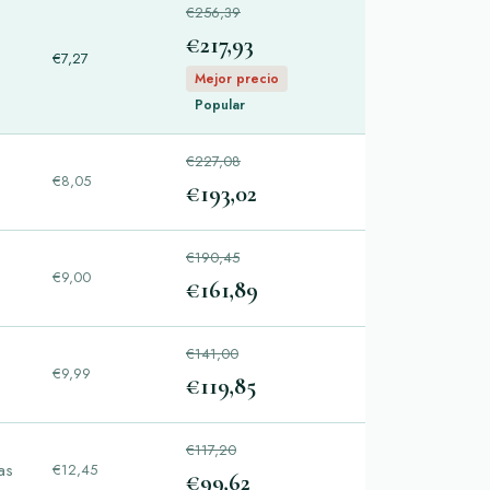
€256,39
€217,93
€7,27
Mejor precio
Popular
€227,08
€8,05
€193,02
€190,45
€9,00
€161,89
€141,00
€9,99
€119,85
€117,20
las
€12,45
€99,62