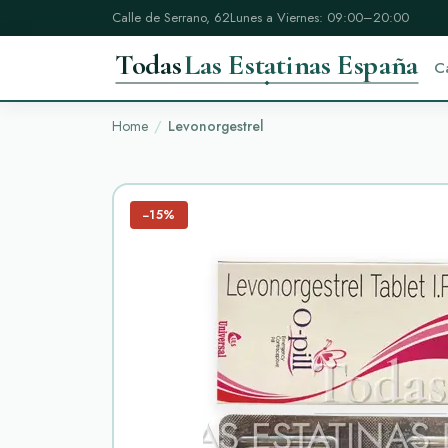
Calle de Serrano, 62
Lunes a Viernes: 09:00–20:00
Todas
Las Estatinas España
C
Home
Levonorgestrel
−15%