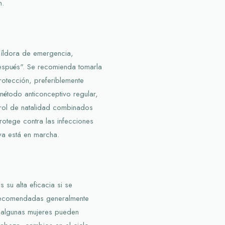
n.
píldora de emergencia,
espués". Se recomienda tomarla
rotección, preferiblemente
método anticonceptivo regular,
rol de natalidad combinados
otege contra las infecciones
 ya está en marcha.
 su alta eficacia si se
 recomendadas generalmente
 algunas mujeres pueden