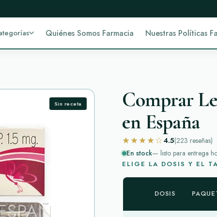
ategorías
Quiénes Somos Farmacia
Nuestras Políticas F
Comprar Lev
Sin receta
en España
★★★★☆
4.5
(223
reseñas
)
En stock
— listo para entrega h
ELIGE LA DOSIS Y EL 
DOSIS
PAQUE