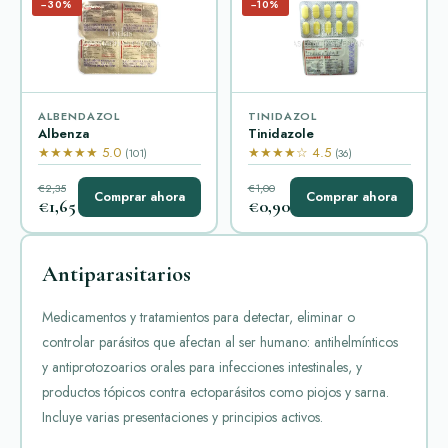
−30%
−10%
ALBENDAZOL
TINIDAZOL
Albenza
Tinidazole
★★★★★ 5.0
★★★★☆ 4.5
(101)
(36)
€2,35
€1,00
Comprar ahora
Comprar ahora
€1,65
€0,90
Antiparasitarios
Medicamentos y tratamientos para detectar, eliminar o
controlar parásitos que afectan al ser humano: antihelmínticos
y antiprotozoarios orales para infecciones intestinales, y
productos tópicos contra ectoparásitos como piojos y sarna.
Incluye varias presentaciones y principios activos.