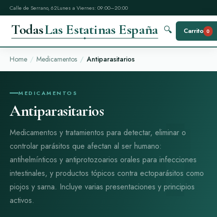
Calle de Serrano, 62
Lunes a Viernes: 09:00–20:00
Todas
Las Estatinas España
🔍
Carrito
0
Home
Medicamentos
Antiparasitarios
MEDICAMENTOS
Antiparasitarios
Medicamentos y tratamientos para detectar, eliminar o
controlar parásitos que afectan al ser humano:
antihelmínticos y antiprotozoarios orales para infecciones
intestinales, y productos tópicos contra ectoparásitos como
piojos y sarna. Incluye varias presentaciones y principios
activos.