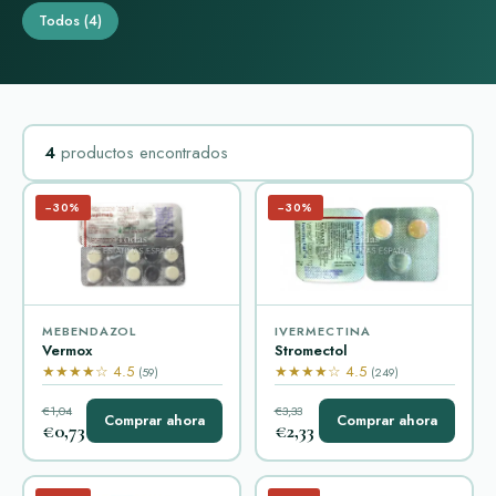
Todos
(4)
4
productos encontrados
−30%
−30%
MEBENDAZOL
IVERMECTINA
Vermox
Stromectol
★★★★☆ 4.5
★★★★☆ 4.5
(59)
(249)
€1,04
€3,33
Comprar ahora
Comprar ahora
€0,73
€2,33