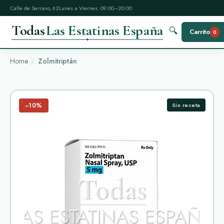
Calle de Serrano, 62
Lunes a Viernes: 09:00–20:00
Todas
Las Estatinas España
🔍
Carrito
0
Home
Zolmitriptán
−10%
Sin receta