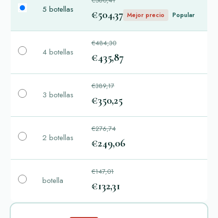
€560,41
5 botellas
€504,37
Mejor precio
Popular
€484,30
4 botellas
€435,87
€389,17
3 botellas
€350,25
€276,74
2 botellas
€249,06
€147,01
botella
€132,31