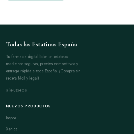
Todas las Estatinas España
Tu farmacia digital líder en estatinas:
medicinas seguras, precios competitivos y
entrega rápida a toda España. ¡Compra sin
receta fácil y legal!
SÍGUENOS
NUEVOS PRODUCTOS
Inspra
Xenical